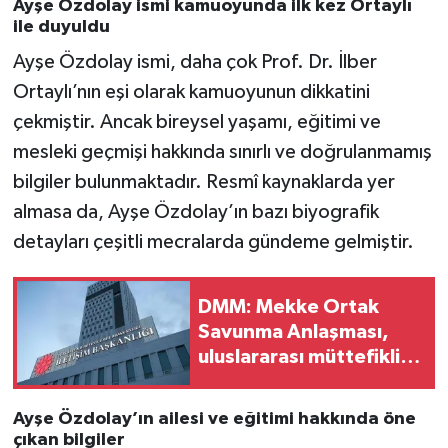
Ayşe Özdolay ismi kamuoyunda ilk kez Ortaylı
ile duyuldu
Ayşe Özdolay ismi, daha çok Prof. Dr. İlber
Ortaylı’nın eşi olarak kamuoyunun dikkatini
çekmiştir. Ancak bireysel yaşamı, eğitimi ve
mesleki geçmişi hakkında sınırlı ve doğrulanmamış
bilgiler bulunmaktadır. Resmî kaynaklarda yer
almasa da, Ayşe Özdolay’ın bazı biyografik
detayları çeşitli mecralarda gündeme gelmiştir.
DMM: Mekke Ortak
Savunma Anlaşması,
uluslararası müttefiklik
taahhütleriyle
çelişmemektedir
Ayşe Özdolay’ın ailesi ve eğitimi hakkında öne
çıkan bilgiler