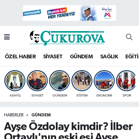
Mersin Nöbetçi Eczaneler
Mersin Hava Durumu
Mersin Namaz Vakitleri
ÖZEL HABER
SİYASET
GÜNDEM
SAĞLIK
EĞİT
Mersin Trafik Yoğunluk Haritası
Süper Lig Puan Durumu ve Fikstür
ASAYİŞ
SİYASET
GÜNDEM
EĞİTİM
EKONOMİ
SPOR
Tüm Manşetler
HABERLER
GÜNDEM
Son Dakika Haberleri
Ayşe Özdolay kimdir? İlber
Haber Arşivi
Ortaylı'nın eski eşi Ayşe