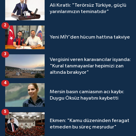
Ali Kıratlı: "Terörsüz Türkiye, güçlü
yarınlarımızın teminatıdır"
2
Yeni MİY’den hücum hattına takviye
3
Vergisini veren karavancılar isyanda:
"Kural tanımayanlar hepimizi zan
altında bırakıyor"
4
Mersin basın camiasının acı kaybı:
Duygu Öksüz hayatını kaybetti
5
Ekmen: "Kamu düzeninden feragat
etmeden bu süreç meşrudur"