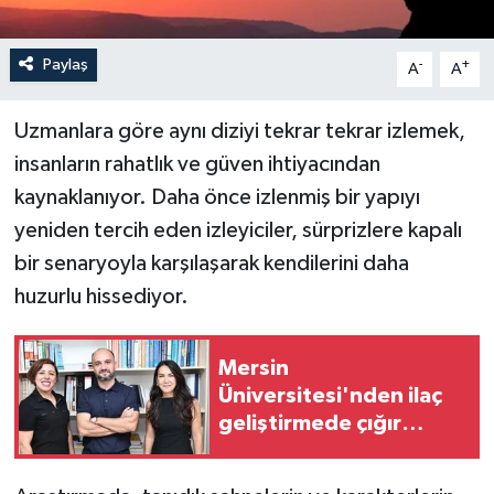
Paylaş
-
+
A
A
Uzmanlara göre aynı diziyi tekrar tekrar izlemek,
insanların rahatlık ve güven ihtiyacından
kaynaklanıyor. Daha önce izlenmiş bir yapıyı
yeniden tercih eden izleyiciler, sürprizlere kapalı
bir senaryoyla karşılaşarak kendilerini daha
huzurlu hissediyor.
Mersin
Üniversitesi'nden ilaç
geliştirmede çığır
açacak TÜBİTAK projesi