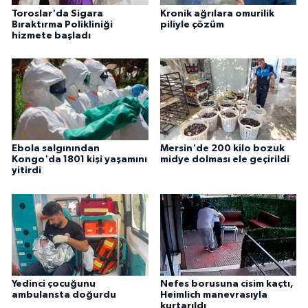
Toroslar'da Sigara
Kronik ağrılara omurilik
Bıraktırma Polikliniği
piliyle çözüm
hizmete başladı
Ebola salgınından
Mersin'de 200 kilo bozuk
Kongo'da 1801 kişi yaşamını
midye dolması ele geçirildi
yitirdi
Yedinci çocuğunu
Nefes borusuna cisim kaçtı,
ambulansta doğurdu
Heimlich manevrasıyla
kurtarıldı