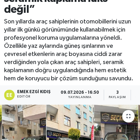
değil”
Son yıllarda araç sahiplerinin otomobillerini uzun
yıllar ilk günkü görünümünde kullanabilmek için
profesyonel koruma uygulamalarına yöneldi.
Özellikle yaz aylarında güneş ışınlarının ve
çevresel etkenlerin araç boyasına ciddi zarar
verdiğinden yola çıkan araç sahipleri, seramik
kaplamanın doğru uygulandığında hem estetik
hem de koruyucu bir çözüm sunduğunu savundu.
EMEK EZGI KIDIŞ
09.07.2026 - 16:50
3
EDITÖR
YAYINLANMA
PAYLAŞIM
G