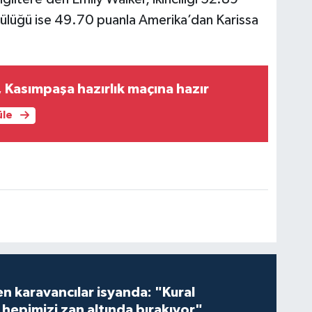
cülüğü ise 49.70 puanla Amerika’dan Karissa
Kasımpaşa hazırlık maçına hazır
üle
en karavancılar isyanda: "Kural
hepimizi zan altında bırakıyor"