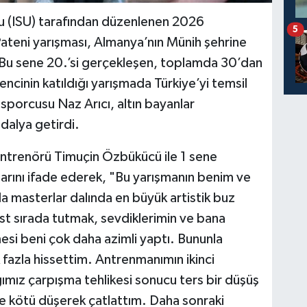
u (ISU) tarafından düzenlenen 2026
5
 Pateni yarışması, Almanya’nın Münih şehrine
 Bu sene 20.’si gerçekleşen, toplamda 30’dan
ncinin katıldığı yarışmada Türkiye’yi temsil
 sporcusu Naz Arıcı, altın bayanlar
dalya getirdi.
 antrenörü Timuçin Özbükücü ile 1 sene
ıklarını ifade ederek, "Bu yarışmanın benim ve
a masterlar dalında en büyük artistik buz
üst sırada tutmak, sevdiklerimin ve bana
si beni çok daha azimli yaptı. Bununla
 fazla hissettim. Antrenmanımın ikinci
mız çarpışma tehlikesi sonucu ters bir düşüş
 kötü düşerek çatlattım. Daha sonraki