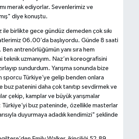
mı merak ediyorlar. Sevenlerimiz ve
mış" diye konuştu.
ile birlikte gece gündüz demeden çok sıkı
saatlerimiz 06.00’da başlıyordu. Günde 8 saati
. Ben antrenörlüğümün yanı sıra hem
ni teknik uzmanıyım. Naz’ın koreografisini
ırlayıp sundurdum. Yarışma sonunda bize
en sporcu Türkiye’ye gelip benden onlara
e buz patenini daha çok tanıtıp sevdirmek ve
lar çekip, kamplar ve büyük yarışmalar
Türkiye’yi buz pateninde, özellikle masterlar
rısıyla duyurmaya adadık kendimizi" şeklinde
ngiltere’den Emily Walker, ikinciliği 52.89