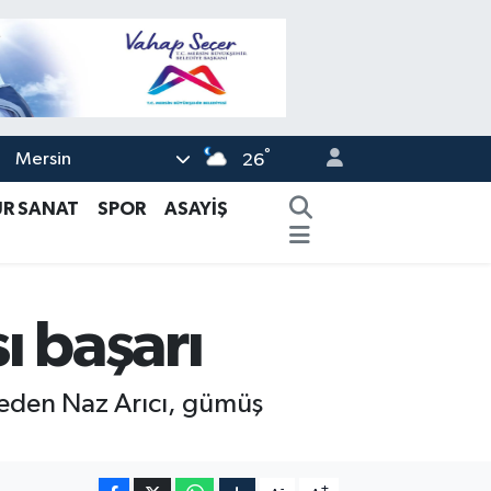
°
Mersin
26
ÜR SANAT
SPOR
ASAYİŞ
ı başarı
l eden Naz Arıcı, gümüş
-
+