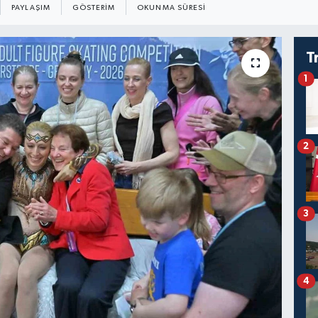
PAYLAŞIM
GÖSTERIM
OKUNMA SÜRESI
T
1
2
3
4