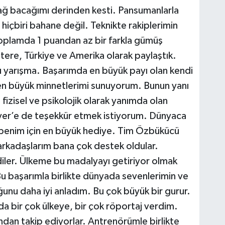
ağ bacağımı derinden kesti. Pansumanlarla
hiçbiri bahane değil. Teknikte rakiplerimin
plamda 1 puandan az bir farkla gümüş
tere, Türkiye ve Amerika olarak paylaştık.
bu yarışma. Başarımda en büyük payı olan kendi
n büyük minnetlerimi sunuyorum. Bunun yanı
 fizisel ve psikolojik olarak yanımda olan
er’e de teşekkür etmek istiyorum. Dünyaca
k benim için en büyük hediye. Tim Özbükücü
arkadaşlarım bana çok destek oldular.
diler. Ülkeme bu madalyayı getiriyor olmak
u başarımla birlikte dünyada sevenlerimin ve
ğunu daha iyi anladım. Bu çok büyük bir gurur.
da bir çok ülkeye, bir çok röportaj verdim.
ndan takip ediyorlar. Antrenörümle birlikte