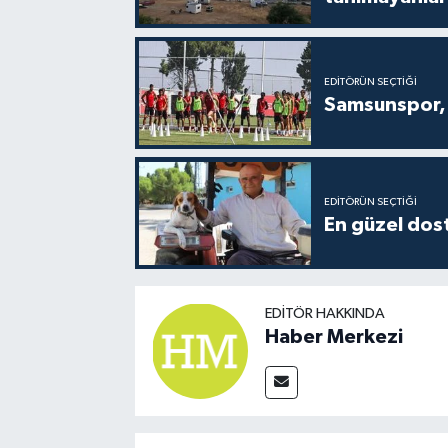
EDITÖRÜN SEÇTIĞI
Samsunspor, 
EDITÖRÜN SEÇTIĞI
En güzel dost
EDITÖR HAKKINDA
Haber Merkezi