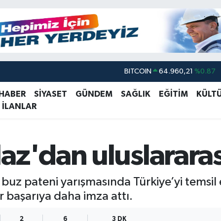
DOLAR
47,7436
%0.18
EURO
55,2510
%0.32
 HABER
SİYASET
GÜNDEM
SAĞLIK
EĞİTİM
KÜLT
 İLANLAR
STERLİN
64,4811
%0.38
GRAM ALTIN
6660.55
%0.03
BİST100
13.779
%-14
az'dan uluslararas
BITCOIN
64.960,21
%0.87
ik buz pateni yarışmasında Türkiye’yi temsi
 başarıya daha imza attı.
2
6
3 DK