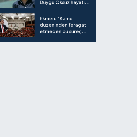
Duygu Öksüz hayatını
kaybetti
Ekmen: "Kamu
düzeninden feragat
etmeden bu süreç
meşrudur"