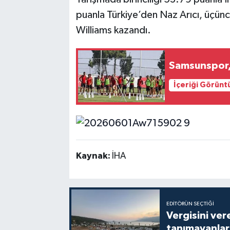
puanla Türkiye’den Naz Arıcı, üçün
Williams kazandı.
Samsunspor, 
İçeriği Görünt
Kaynak:
İHA
EDITÖRÜN SEÇTIĞI
Vergisini ver
tanımayanlar 