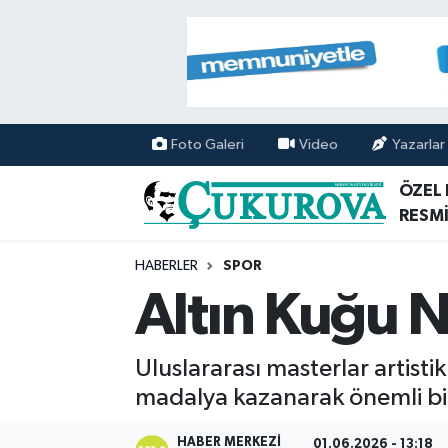
Mersin Nöbetçi Eczaneler
Mersin Hava Durumu
Foto Galeri
Video
Yazarlar
Mersin Namaz Vakitleri
ÖZEL
RESMİ
Mersin Trafik Yoğunluk Haritası
HABERLER
SPOR
Süper Lig Puan Durumu ve Fikstür
Altın Kuğu N
Tüm Manşetler
Uluslararası masterlar artist
Son Dakika Haberleri
madalya kazanarak önemli bir
Haber Arşivi
HABER MERKEZI
01.06.2026 - 13:18