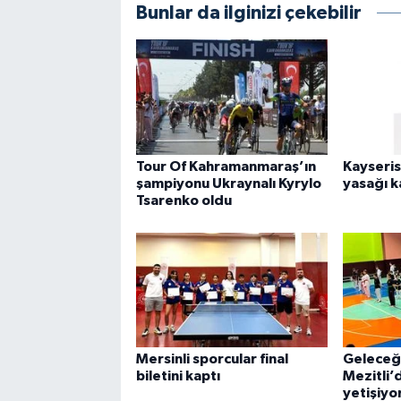
Bunlar da ilginizi çekebilir
Tour Of Kahramanmaraş’ın
Kayseris
şampiyonu Ukraynalı Kyrylo
yasağı k
Tsarenko oldu
Mersinli sporcular final
Geleceği
biletini kaptı
Mezitli’
yetişiyo