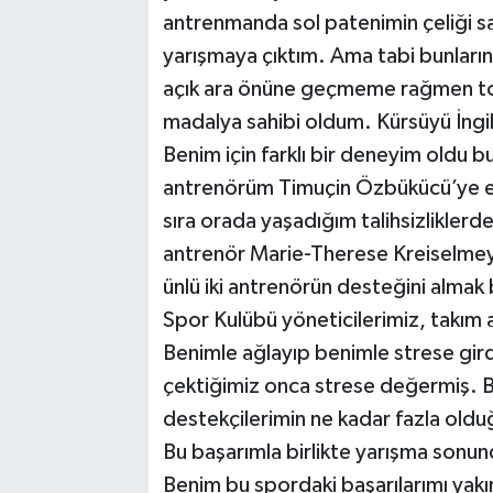
antrenmanda sol patenimin çeliği s
yarışmaya çıktım. Ama tabi bunların 
açık ara önüne geçmeme rağmen to
madalya sahibi oldum. Kürsüyü İngil
Benim için farklı bir deneyim oldu 
antrenörüm Timuçin Özbükücü’ye e
sıra orada yaşadığım talihsizliklerde
antrenör Marie-Therese Kreiselmey
ünlü iki antrenörün desteğini alma
Spor Kulübü yöneticilerimiz, takım 
Benimle ağlayıp benimle strese gir
çektiğimiz onca strese değermiş. B
destekçilerimin ne kadar fazla oldu
Bu başarımla birlikte yarışma sonun
Benim bu spordaki başarılarımı yakı