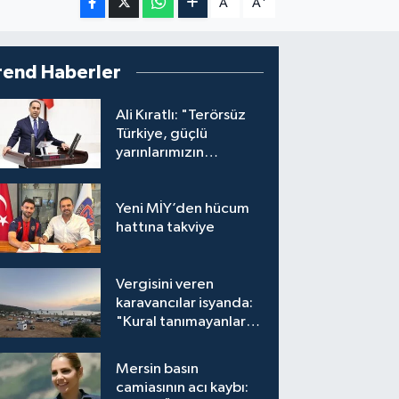
A
A
rend Haberler
Ali Kıratlı: "Terörsüz
Türkiye, güçlü
yarınlarımızın
teminatıdır"
Yeni MİY’den hücum
hattına takviye
Vergisini veren
karavancılar isyanda:
"Kural tanımayanlar
hepimizi zan altında
bırakıyor"
Mersin basın
camiasının acı kaybı: