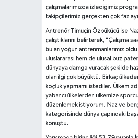
çalışmalarımızda izlediğimiz progra
takipçilerimiz gerçekten çok fazlay
Antrenör Timuçin Özbükücü ise Naz 
çalıştıklarını belirterek, "Çalışma 
bulan yoğun antrenmanlarımız oldu
uluslararası hem de ulusal buz pate
dünyaya damga vuracak şekilde haz
olan ilgi çok büyüktü. Birkaç ülked
koçluk yapmamı istediler. Ülkemizd
yabancı ülkelerden ülkemize sporcu
düzenlemek istiyorum. Naz ve ben; 
kategorisinde dünya çapındaki başa
konuştu.
Yarışmada birinciliği 53.79 puanla İ