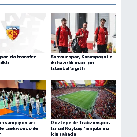
por’da transfer
Samsunspor, Kasımpaşa ile
alktı
iki hazırlık maçı için
İstanbul’a gitti
n şampiyonları
Göztepe ile Trabzonspor,
de taekwondo ile
İsmail Köybaşı'nın jübilesi
r
için sahada