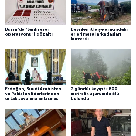
Bursa'da 'tarihi eser'
Devrilen itfaiye aracındaki
operasyonu; 1 gözaltı
erleri mesai arkadaşları
kurtardı
Erdoğan, Suudi Arabistan
2 gündür kayıptı: 600
ve Pakistan liderlerinden
metrelik uçurumda ölü
ortak savunma anlaşması
bulundu