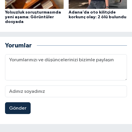
Yolsuzluk soruşturmasında
Adana’da oto kilitçide
yeni aşama: Görüntüler
korkunç olay: 2 ölü bulundu
dosyada
Yorumlar
Gönder