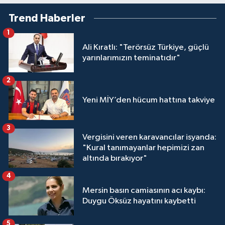
Trend Haberler
1
Ali Kıratlı: "Terörsüz Türkiye, güçlü
yarınlarımızın teminatıdır"
2
Yeni MİY’den hücum hattına takviye
3
Vergisini veren karavancılar isyanda:
"Kural tanımayanlar hepimizi zan
altında bırakıyor"
4
Mersin basın camiasının acı kaybı:
Duygu Öksüz hayatını kaybetti
5