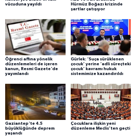
vücuduna yayıldı
Hürmüz Boğazı krizinde
şartlar çatışıyor
Öğrenci affına yönelik
Gürlek: ‘Suça sürüklenen
düzenlemeleri de içeren
çocuk’ yerine ‘adli süreçteki
kanun, Resmi Gazete'de
çocuk’ kavramı hukuk
yayımlandı
sistemimize kazandırıldı
Gaziantep'te 4.5
Çocuklara ilişkin yeni
büyüklüğünde deprem
düzenleme Meclis’ten geçti
yaşandı