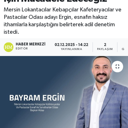
Mersin Lokantacılar Kebapçılar Kafeteryacılar ve
Pastacılar Odası adayı Ergin, esnafın haksız
ithamlarla karşılaştığını belirterek adil denetim
istedi.
HABER MERKEZI
02.12.2025 - 14:22
2
EDITÖR
YAYINLANMA
PAYLAŞIM
GÖ