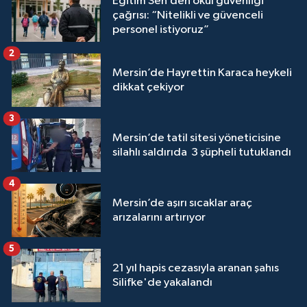
Eğitim Sen’den okul güvenliği
çağrısı: “Nitelikli ve güvenceli
personel istiyoruz”
2
Mersin’de Hayrettin Karaca heykeli
dikkat çekiyor
3
Mersin’de tatil sitesi yöneticisine
silahlı saldırıda 3 şüpheli tutuklandı
4
Mersin’de aşırı sıcaklar araç
arızalarını artırıyor
5
21 yıl hapis cezasıyla aranan şahıs
Silifke'de yakalandı