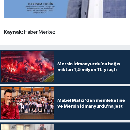
Kaynak:
Haber Merkezi
Mersin İdmanyurdu’na bağış
miktarı 1,5 milyon TL'yi aştı
Mabel Matiz'den memleketine
ve Mersin İdmanyurdu’na jest