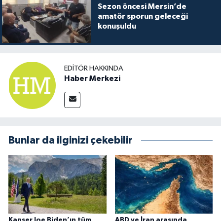
Sezon öncesi Mersin’de
amatör sporun geleceği
konuşuldu
EDITÖR HAKKINDA
Haber Merkezi
Bunlar da ilginizi çekebilir
Kanser Joe Biden’ın tüm
ABD ve İran arasında