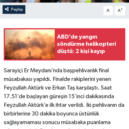
Paylaş
-
+
A
A
ABD’de yangın
söndürme helikopteri
düştü: 2 kişi kayıp
Sarayiçi Er Meydanı’nda başpehlivanlık final
müsabakası yapıldı. Finalde rakiplerini yenen
Feyzullah Aktürk ve Erkan Taş karşılaştı. Saat
17.51’de başlayan güreşin 15’inci dakikasında
Feyzullah Aktürk’e ilk ihtar verildi. İki pehlivanın da
birbirlerine 30 dakika boyunca üstünlük
sağlayamaması sonucu müsabaka puanlama