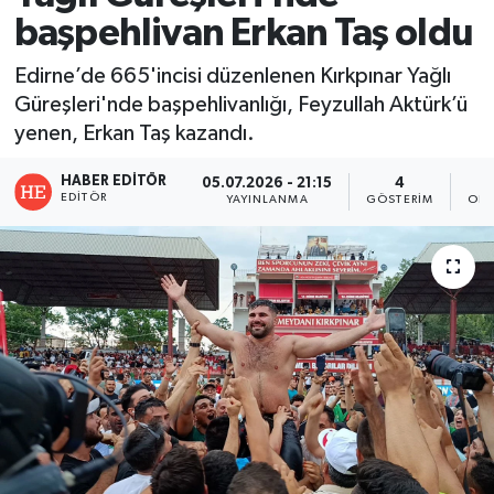
başpehlivan Erkan Taş oldu
Edirne’de 665'incisi düzenlenen Kırkpınar Yağlı
Güreşleri'nde başpehlivanlığı, Feyzullah Aktürk’ü
yenen, Erkan Taş kazandı.
HABER EDITÖR
05.07.2026 - 21:15
4
EDITÖR
YAYINLANMA
GÖSTERIM
OKU