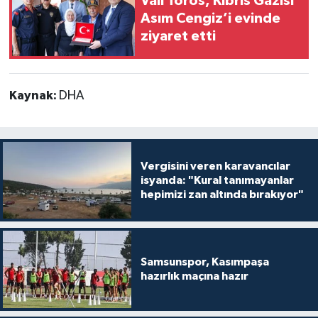
Vali Toros, Kıbrıs Gazisi
Asım Cengiz’i evinde
ziyaret etti
Kaynak:
DHA
Vergisini veren karavancılar
isyanda: "Kural tanımayanlar
hepimizi zan altında bırakıyor"
Samsunspor, Kasımpaşa
hazırlık maçına hazır