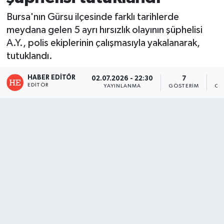
Bursa'nın Gürsu ilçesinde farklı tarihlerde
meydana gelen 5 ayrı hırsızlık olayının şüphelisi
A.Y., polis ekiplerinin çalışmasıyla yakalanarak,
tutuklandı.
HABER EDITÖR
02.07.2026 - 22:30
7
EDITÖR
YAYINLANMA
GÖSTERIM
OK