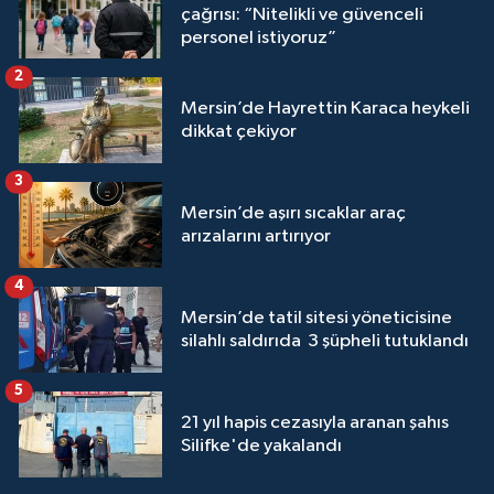
çağrısı: “Nitelikli ve güvenceli
personel istiyoruz”
2
Mersin’de Hayrettin Karaca heykeli
dikkat çekiyor
3
Mersin’de aşırı sıcaklar araç
arızalarını artırıyor
4
Mersin’de tatil sitesi yöneticisine
silahlı saldırıda 3 şüpheli tutuklandı
5
21 yıl hapis cezasıyla aranan şahıs
Silifke'de yakalandı