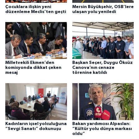
Çocuklara ilişkin yeni
Mersin Büyükşehir, OSB’lere
düzenleme Meclis’ten geçti
ulaşan yolu yeniledi
Milletvekili Ekmen’den
Başkan Seçer, Duygu Öksüz
komisyonda dikkat çeken
Canova’nın cenaze
mesaj
törenine katıldı
Kadınların içsel yolculuğuna
Bakan yardımcısı Alpaslan:
“Sevgi Sanatı” dokunuşu
“Kültür yolu dünya markası
oldu”