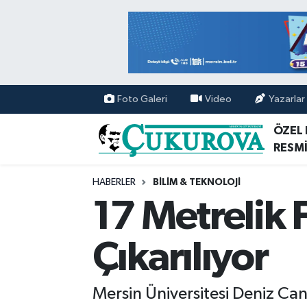
Mersin Nöbetçi Eczaneler
Mersin Hava Durumu
Foto Galeri
Video
Yazarlar
Mersin Namaz Vakitleri
ÖZEL
RESMİ
Mersin Trafik Yoğunluk Haritası
HABERLER
BİLİM & TEKNOLOJİ
Süper Lig Puan Durumu ve Fikstür
17 Metrelik 
Tüm Manşetler
Çıkarılıyor
Son Dakika Haberleri
Mersin Üniversitesi Deniz Ca
Haber Arşivi