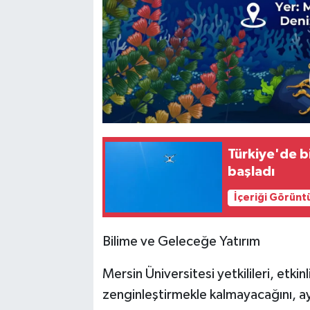
Türkiye'de 
başladı
İçeriği Görünt
Bilime ve Geleceğe Yatırım
Mersin Üniversitesi yetkilileri, etki
zenginleştirmekle kalmayacağını, a