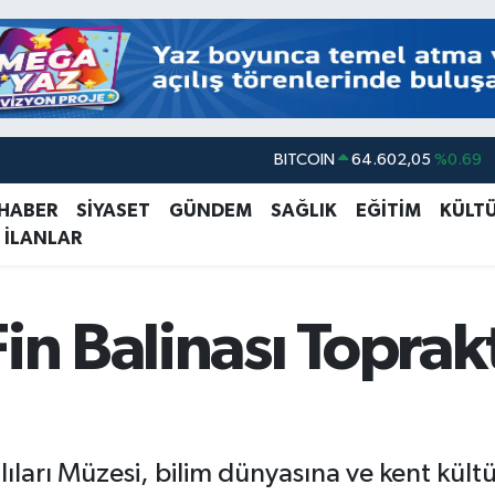
DOLAR
47,6006
%0.06
EURO
55,0250
%0.02
 HABER
SİYASET
GÜNDEM
SAĞLIK
EĞİTİM
KÜLT
 İLANLAR
STERLİN
64,2398
%0.2
GRAM ALTIN
6513.94
%0.32
BİST100
13.768
%48
Fin Balinası Toprak
BITCOIN
64.602,05
%0.69
nlıları Müzesi, bilim dünyasına ve kent kü