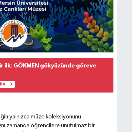
bir ilk: GÖKMEN gökyüzünde göreve
üle
nliğin yalnızca müze koleksiyonunu
ynı zamanda öğrencilere unutulmaz bir