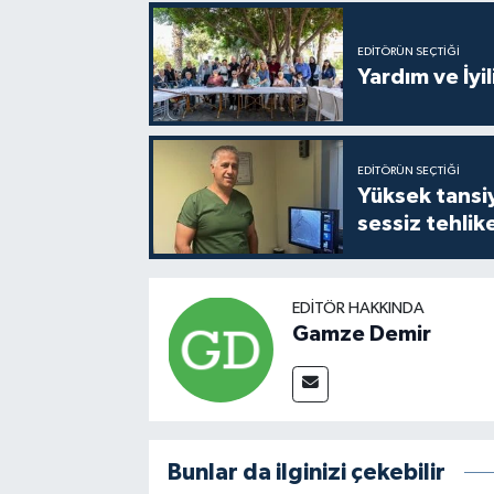
EDITÖRÜN SEÇTIĞI
Yardım ve İyil
EDITÖRÜN SEÇTIĞI
Yüksek tansiy
sessiz tehlik
EDITÖR HAKKINDA
Gamze Demir
Bunlar da ilginizi çekebilir