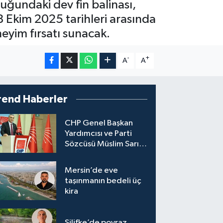
luğundaki dev fin balinası,
-8 Ekim 2025 tarihleri arasında
eneyim fırsatı sunacak.
-
+
A
A
rend Haberler
CHP Genel Başkan
Yardımcısı ve Parti
Sözcüsü Müslim Sarı,
8 ile yeni il başkanı
atandığını söyledi.
Mersin’de eve
taşınmanın bedeli üç
kira
Silifke’de poyraz