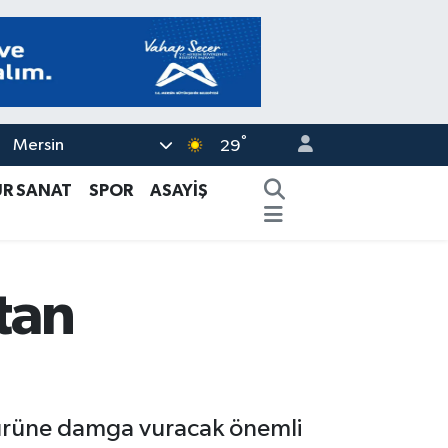
°
Mersin
29
ÜR SANAT
SPOR
ASAYİŞ
tan
ltürüne damga vuracak önemli