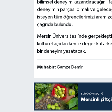
bilimsel deneyim kazandıracağını ifa
deneyimin parçası olmak ve geleceğ
isteyen tüm öğrencilerimizi aramız
çağrıda bulundu.
Mersin Üniversitesi’nde gerçekleşti
kültürel açıdan kente değer katarke
bir deneyim yaşatacak.
Muhabir:
Gamze Demir
EDITÖRÜN SEÇTIĞI
Mersinli çift