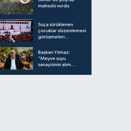
mahsulü vurdu
Suça sürüklenen
çocuklar düzenlemesi
görüşmeleri
tamamlandı
Başkan Yılmaz:
"Meyve suyu
sanayisinin alım
fiyatları yeniden
değerlendirilmeli''