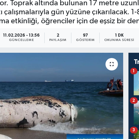
pıyor. Toprak altında bulunan 17 metre uzun
zı çalışmalarıyla gün yüzüne çıkarılacak. 1
ma etkinliği, öğrenciler için de eşsiz bir d
11.02.2026 - 13:56
2
97
1 DK
GÜNCELLEME
PAYLAŞIM
GÖSTERIM
OKUNMA SÜRESI
T
1
2
3