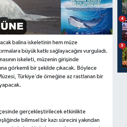
4
rılacak balina iskeletinin hem müze
5
ırmalara büyük katkı sağlayacağını vurguladı.
asının iskeleti, müzenin girişinde
sına görkemli bir şekilde çıkacak. Böylece
Müzesi, Türkiye’de örneğine az rastlanan bir
i yapacak.
sinde gerçekleştirilecek etkinlikte
iğinde bilimsel bir kazı sürecini yakından