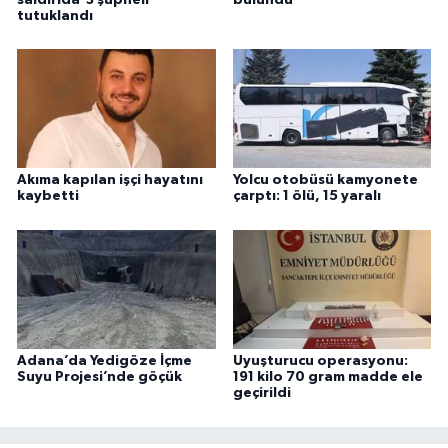
tutuklandı
Akıma kapılan işçi hayatını
Yolcu otobüsü kamyonete
kaybetti
çarptı: 1 ölü, 15 yaralı
Adana’da Yedigöze İçme
Uyuşturucu operasyonu:
Suyu Projesi’nde göçük
191 kilo 70 gram madde ele
geçirildi