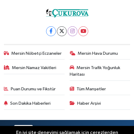
Mersin Nöbetçi Eczaneler
Mersin Hava Durumu
Mersin Namaz Vakitleri
Mersin Trafik Yoğunluk
Haritası
Puan Durumu ve Fikstür
Tüm Manşetler
Son Dakika Haberleri
Haber Arşivi
RSS
Copyright © 2025. Her hakkı saklıdır.
En iyi site deneyimi sağlamak için çerezlerden