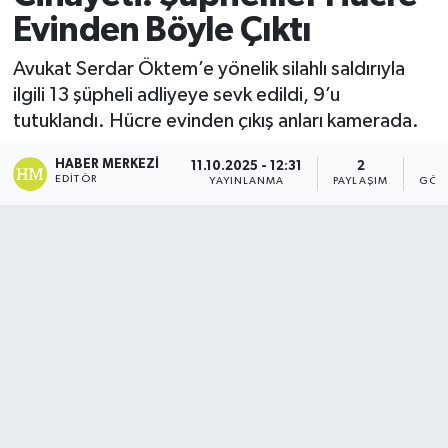
Evinden Böyle Çıktı
Avukat Serdar Öktem’e yönelik silahlı saldırıyla
ilgili 13 şüpheli adliyeye sevk edildi, 9’u
tutuklandı. Hücre evinden çıkış anları kamerada.
HABER MERKEZI
11.10.2025 - 12:31
2
EDITÖR
YAYINLANMA
PAYLAŞIM
GÖS