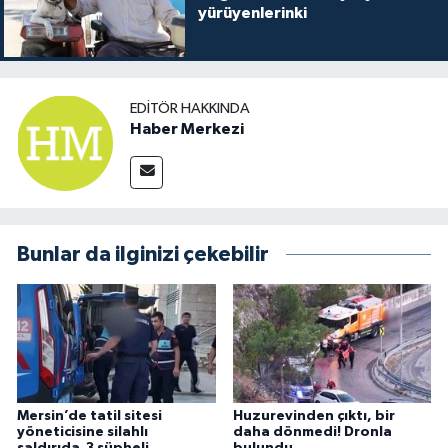
yürüyenlerinki
EDITÖR HAKKINDA
Haber Merkezi
Bunlar da ilginizi çekebilir
Mersin’de tatil sitesi
Huzurevinden çıktı, bir
yöneticisine silahlı
daha dönmedi! Dronla
saldırıda 3 şüpheli
bulundu