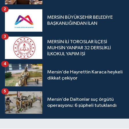
2
MERSİN BÜYÜKŞEHİR BELEDİYE
BAŞKANLIĞINDAN İLAN
3
MERSİN İLİ TOROSLAR İLÇESİ
MUHSİN YANPAR 32 DERSLİKLİ
İLKOKUL YAPIM İŞİ
4
Mersin’de Hayrettin Karaca heykeli
dikkat çekiyor
5
Mersin’de Daltonlar suç örgütü
operasyonu: 6 şüpheli tutuklandı