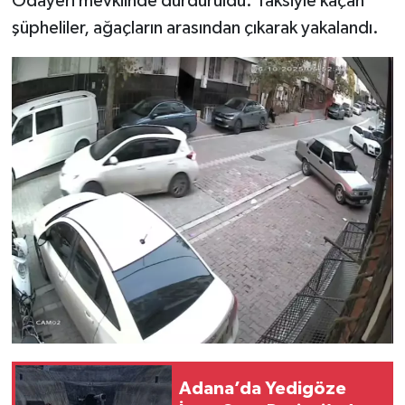
Odayeri mevkiinde durduruldu. Taksiyle kaçan
şüpheliler, ağaçların arasından çıkarak yakalandı.
Adana’da Yedigöze