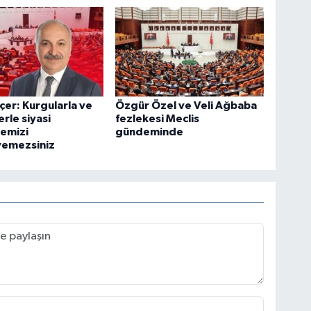
nçer: Kurgularla ve
Özgür Özel ve Veli Ağbaba
erle siyasi
fezlekesi Meclis
emizi
gündeminde
yemezsiniz