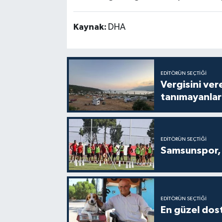
Kaynak:
DHA
EDITÖRÜN SEÇTIĞI
Vergisini ver
tanımayanlar 
EDITÖRÜN SEÇTIĞI
Samsunspor, 
EDITÖRÜN SEÇTIĞI
En güzel dost