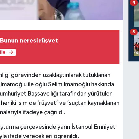
4
5
Bunun neresi rüşvet
üle
lığı görevinden uzaklaştırılarak tutuklanan
İmamoğlu ile oğlu Selim İmamoğlu hakkında
Cumhuriyet Başsavcılığı tarafından yürütülen
er iki isim de ‘rüşvet’ ve ‘suçtan kaynaklanan
malarıyla ifadeye çağrıldı.
şturma çerçevesinde yarın İstanbul Emniyet
la ifade verecekleri öğrenildi.