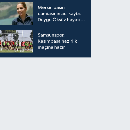
bırakıyor"
Mersin basın
camiasının acı kaybı:
Duygu Öksüz hayatını
kaybetti
Samsunspor,
Kasımpaşa hazırlık
maçına hazır