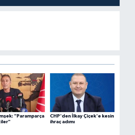
Şimşek: "Paramparça
CHP'den İlkay Çiçek'e kesin
iler"
ihraç adımı