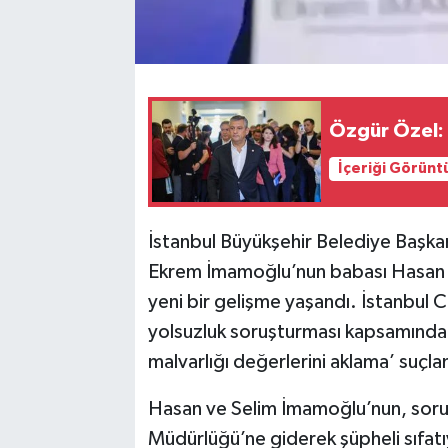
Özgür Özel: 
İçeriği Görünt
İstanbul Büyükşehir Belediye Başkan
Ekrem İmamoğlu’nun babası Hasan 
yeni bir gelişme yaşandı. İstanbul 
yolsuzluk soruşturması kapsamında h
malvarlığı değerlerini aklama’ suçla
Hasan ve Selim İmamoğlu’nun, soru
Müdürlüğü’ne giderek şüpheli sıfatıy