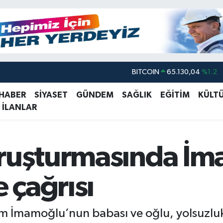
BITCOIN
65.130,04
%1.2
DOLAR
47,7106
%0.17
 HABER
SİYASET
GÜNDEM
SAĞLIK
EĞİTİM
KÜLT
 İLANLAR
EURO
55,1652
%0.27
STERLİN
64,4046
%0.35
GRAM ALTIN
6618.49
%2.12
oruşturmasında İ
BİST100
13.773
%-19
e çağrısı
em İmamoğlu’nun babası ve oğlu, yolsuzluk