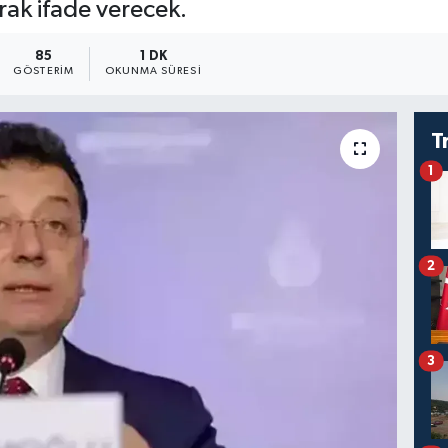
rak ifade verecek.
85
1 DK
GÖSTERIM
OKUNMA SÜRESI
T
1
2
3