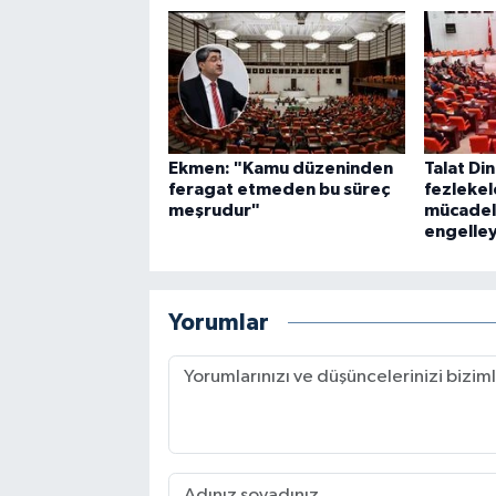
Ekmen: "Kamu düzeninden
Talat Di
feragat etmeden bu süreç
fezlekel
meşrudur"
mücadel
engelle
Yorumlar