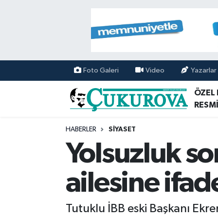
Mersin Nöbetçi Eczaneler
Mersin Hava Durumu
Foto Galeri
Video
Yazarlar
Mersin Namaz Vakitleri
ÖZEL
RESMİ
Mersin Trafik Yoğunluk Haritası
HABERLER
SİYASET
Süper Lig Puan Durumu ve Fikstür
Yolsuzluk s
Tüm Manşetler
ailesine ifad
Son Dakika Haberleri
Tutuklu İBB eski Başkanı Ekr
Haber Arşivi