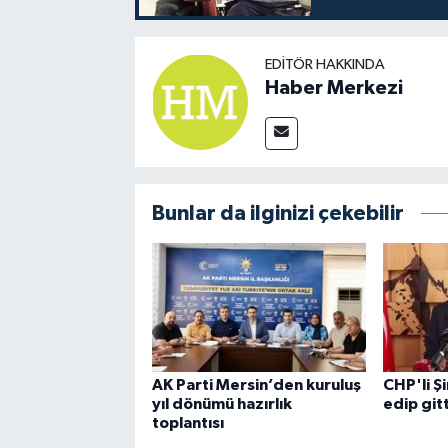
EDITÖR HAKKINDA
Haber Merkezi
Bunlar da ilginizi çekebilir
AK Parti Mersin’den kuruluş
CHP'li 
yıl dönümü hazırlık
edip gitt
toplantısı