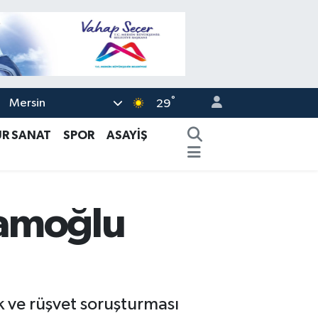
°
Mersin
29
ÜR SANAT
SPOR
ASAYİŞ
mamoğlu
 ve rüşvet soruşturması