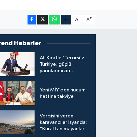
-
+
A
A
rend Haberler
Ali Kıratlı: "Terörsüz
Türkiye, güçlü
yarınlarımızın
teminatıdır"
Yeni MİY’den hücum
hattına takviye
Vergisini veren
karavancılar isyanda:
"Kural tanımayanlar
hepimizi zan altında