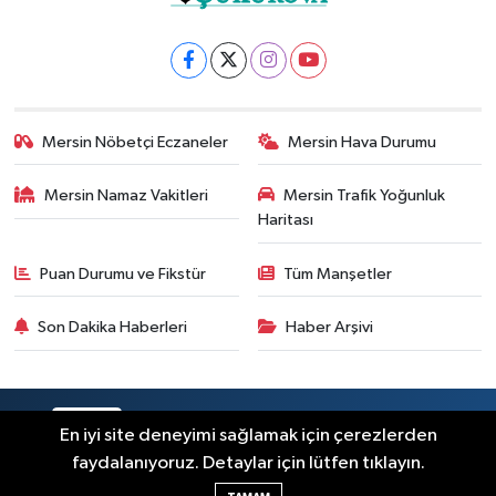
Mersin Nöbetçi Eczaneler
Mersin Hava Durumu
Mersin Namaz Vakitleri
Mersin Trafik Yoğunluk
Haritası
Puan Durumu ve Fikstür
Tüm Manşetler
Son Dakika Haberleri
Haber Arşivi
RSS
Copyright © 2025. Her hakkı saklıdır.
En iyi site deneyimi sağlamak için çerezlerden
faydalanıyoruz. Detaylar için lütfen tıklayın.
Haber Yazılımı:
TE Bilişim