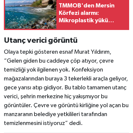
TMMOB'den Mersin
Körfezi alarmı:
Mikroplastik yükü
büyüyor
Utanç verici görüntü
Olaya tepki gösteren esnaf Murat Yıldırım,
“Gelen giden bu caddeye çöp atıyor, çevre
temizliği yok ilgilenen yok. Konfeksiyon
mağazalarından buraya 3 tekerlekli araçla geliyor,
gece yarısı atıp gidiyor. Bu tablo tamamen utanç
verici, şehrin merkezine hiç yakışmıyor bu
görüntüler. Çevre ve görüntü kirliğine yol açan bu
manzaranın belediye yetkilileri tarafından
temizlenmesini istiyoruz” dedi.