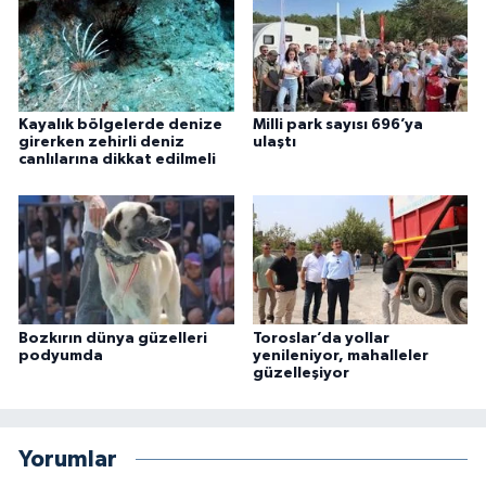
Kayalık bölgelerde denize
Milli park sayısı 696’ya
girerken zehirli deniz
ulaştı
canlılarına dikkat edilmeli
Bozkırın dünya güzelleri
Toroslar’da yollar
podyumda
yenileniyor, mahalleler
güzelleşiyor
Yorumlar