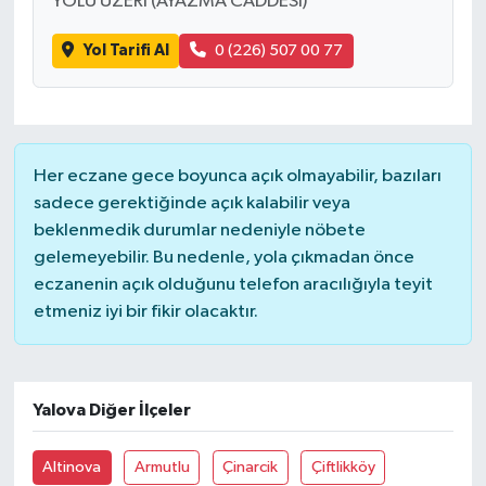
YOLU ÜZERİ (AYAZMA CADDESİ)
Yol Tarifi Al
0 (226) 507 00 77
Her eczane gece boyunca açık olmayabilir, bazıları
sadece gerektiğinde açık kalabilir veya
beklenmedik durumlar nedeniyle nöbete
gelemeyebilir. Bu nedenle, yola çıkmadan önce
eczanenin açık olduğunu telefon aracılığıyla teyit
etmeniz iyi bir fikir olacaktır.
Yalova Diğer İlçeler
Altinova
Armutlu
Çinarcik
Çiftlikköy