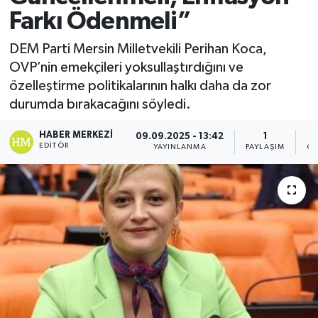
Farkı Ödenmeli”
DEM Parti Mersin Milletvekili Perihan Koca,
OVP’nin emekçileri yoksullaştırdığını ve
özelleştirme politikalarının halkı daha da zor
durumda bırakacağını söyledi.
HABER MERKEZI
09.09.2025 - 13:42
1
EDITÖR
YAYINLANMA
PAYLAŞIM
GÖ