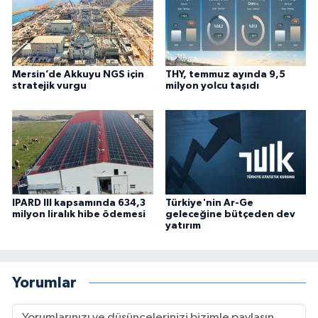
Mersin’de Akkuyu NGS için
THY, temmuz ayında 9,5
stratejik vurgu
milyon yolcu taşıdı
IPARD III kapsamında 634,3
Türkiye'nin Ar-Ge
milyon liralık hibe ödemesi
geleceğine bütçeden dev
yatırım
Yorumlar