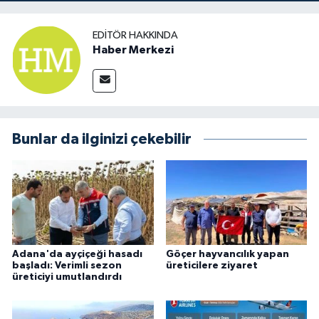
EDITÖR HAKKINDA
Haber Merkezi
Bunlar da ilginizi çekebilir
Adana'da ayçiçeği hasadı
Göçer hayvancılık yapan
başladı: Verimli sezon
üreticilere ziyaret
üreticiyi umutlandırdı