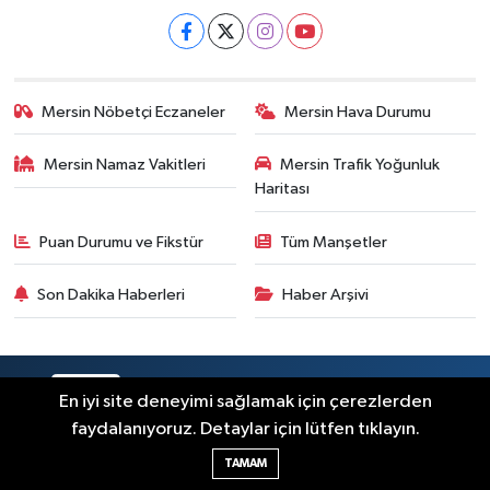
Mersin Nöbetçi Eczaneler
Mersin Hava Durumu
Mersin Namaz Vakitleri
Mersin Trafik Yoğunluk
Haritası
Puan Durumu ve Fikstür
Tüm Manşetler
Son Dakika Haberleri
Haber Arşivi
RSS
Copyright © 2025. Her hakkı saklıdır.
En iyi site deneyimi sağlamak için çerezlerden
faydalanıyoruz. Detaylar için lütfen tıklayın.
Haber Yazılımı:
TE Bilişim
TAMAM