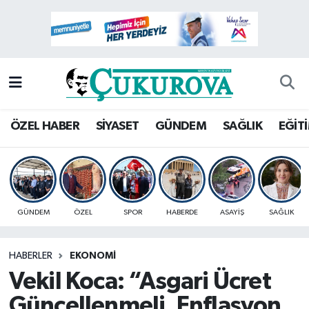
Mersin Nöbetçi Eczaneler
Mersin Hava Durumu
Mersin Namaz Vakitleri
ÖZEL HABER
SİYASET
GÜNDEM
SAĞLIK
EĞİT
Mersin Trafik Yoğunluk Haritası
Süper Lig Puan Durumu ve Fikstür
GÜNDEM
ÖZEL
SPOR
HABERDE
ASAYİŞ
SAĞLIK
Tüm Manşetler
HABERLER
EKONOMİ
Son Dakika Haberleri
Vekil Koca: “Asgari Ücret
Haber Arşivi
Güncellenmeli, Enflasyon