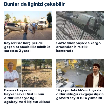
Bunlar da ilginizi çekebilir
Kayseri'de karşı şeride
Gaziosmanpaşa'da kargo
geçen otomobil ile minibüs
aracından hırsızlık
çarpıştı: 2 yaralı
kamerada
Dernek başkanı
19 yaşındaki Ali'nin bıçakla
hayvansever Mutlu’nun
öldürüldüğü kavgaya ilişkin
öldürülmesiyle ilgili
gözaltı sayısı 10'a yükseldi
ağabeyi ve 4 kişi tutuklandı