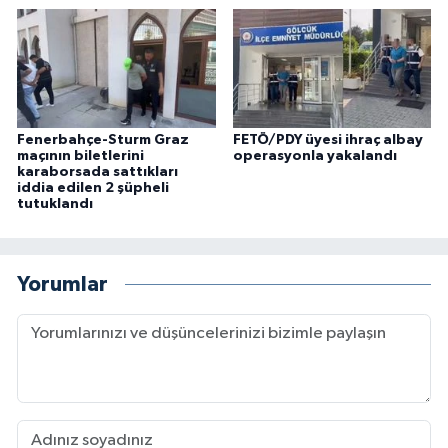
Fenerbahçe-Sturm Graz
FETÖ/PDY üyesi ihraç albay
maçının biletlerini
operasyonla yakalandı
karaborsada sattıkları
iddia edilen 2 şüpheli
tutuklandı
Yorumlar