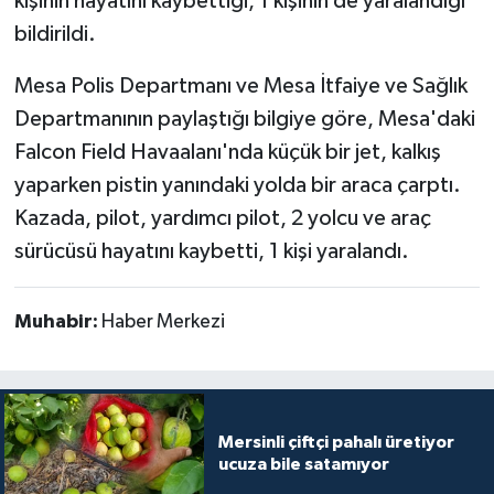
kişinin hayatını kaybettiği, 1 kişinin de yaralandığı
bildirildi.
Mesa Polis Departmanı ve Mesa İtfaiye ve Sağlık
Departmanının paylaştığı bilgiye göre, Mesa'daki
Falcon Field Havaalanı'nda küçük bir jet, kalkış
yaparken pistin yanındaki yolda bir araca çarptı.
Kazada, pilot, yardımcı pilot, 2 yolcu ve araç
sürücüsü hayatını kaybetti, 1 kişi yaralandı.
Muhabir:
Haber Merkezi
Mersinli çiftçi pahalı üretiyor
ucuza bile satamıyor