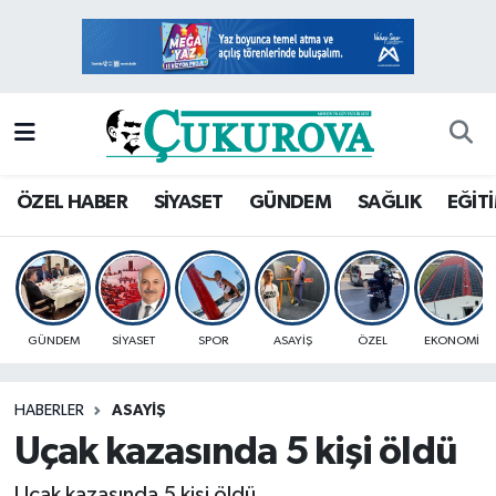
Mersin Nöbetçi Eczaneler
Mersin Hava Durumu
Mersin Namaz Vakitleri
ÖZEL HABER
SİYASET
GÜNDEM
SAĞLIK
EĞİT
Mersin Trafik Yoğunluk Haritası
Süper Lig Puan Durumu ve Fikstür
GÜNDEM
SİYASET
SPOR
ASAYİŞ
ÖZEL
EKONOMİ
Tüm Manşetler
HABERLER
ASAYİŞ
Son Dakika Haberleri
Uçak kazasında 5 kişi öldü
Haber Arşivi
Uçak kazasında 5 kişi öldü