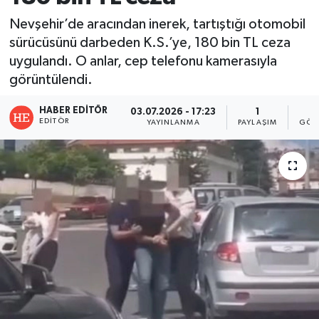
Nevşehir’de aracından inerek, tartıştığı otomobil
sürücüsünü darbeden K.S.’ye, 180 bin TL ceza
uygulandı. O anlar, cep telefonu kamerasıyla
görüntülendi.
HABER EDITÖR
03.07.2026 - 17:23
1
EDITÖR
YAYINLANMA
PAYLAŞIM
GÖS