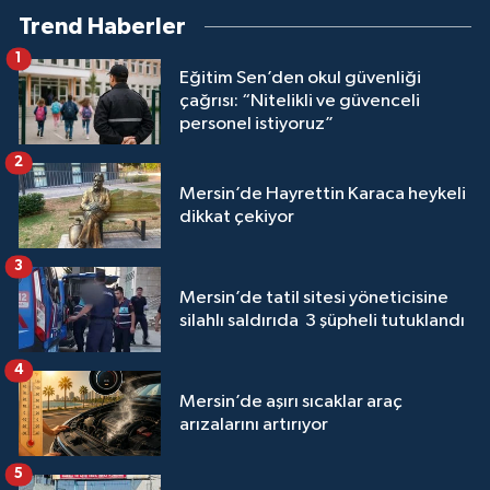
Trend Haberler
1
Eğitim Sen’den okul güvenliği
çağrısı: “Nitelikli ve güvenceli
personel istiyoruz”
2
Mersin’de Hayrettin Karaca heykeli
dikkat çekiyor
3
Mersin’de tatil sitesi yöneticisine
silahlı saldırıda 3 şüpheli tutuklandı
4
Mersin’de aşırı sıcaklar araç
arızalarını artırıyor
5