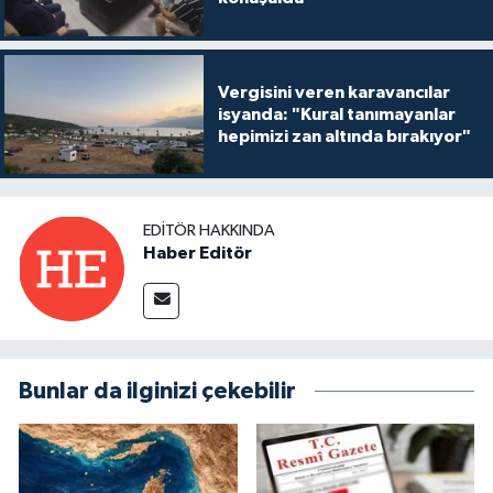
Vergisini veren karavancılar
isyanda: "Kural tanımayanlar
hepimizi zan altında bırakıyor"
EDITÖR HAKKINDA
Haber Editör
Bunlar da ilginizi çekebilir