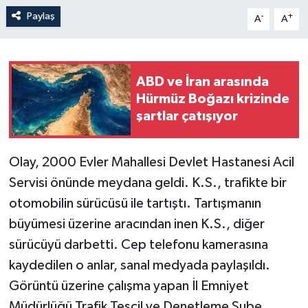
Paylaş
-
+
A
A
ABD ve İran arasında
Hürmüz Boğazı krizinde
şartlar çatışıyor
Olay, 2000 Evler Mahallesi Devlet Hastanesi Acil
Servisi önünde meydana geldi. K.S., trafikte bir
otomobilin sürücüsü ile tartıştı. Tartışmanın
büyümesi üzerine aracından inen K.S., diğer
sürücüyü darbetti. Cep telefonu kamerasına
kaydedilen o anlar, sanal medyada paylaşıldı.
Görüntü üzerine çalışma yapan İl Emniyet
Müdürlüğü Trafik Tescil ve Denetleme Şube