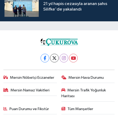
21 yıl hapis cezasıyla aranan şahıs
Silifke'de yakalandı
Mersin Nöbetçi Eczaneler
Mersin Hava Durumu
Mersin Namaz Vakitleri
Mersin Trafik Yoğunluk
Haritası
Puan Durumu ve Fikstür
Tüm Manşetler