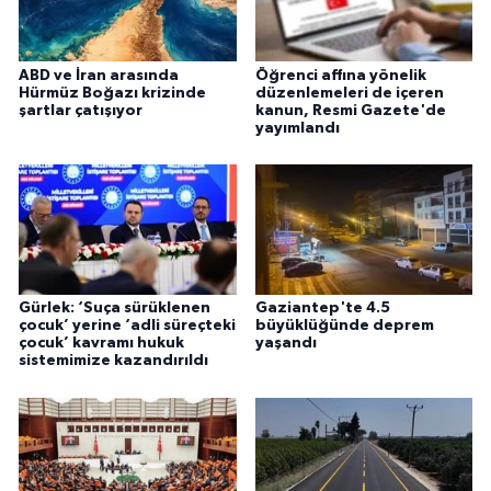
ABD ve İran arasında
Öğrenci affına yönelik
Hürmüz Boğazı krizinde
düzenlemeleri de içeren
şartlar çatışıyor
kanun, Resmi Gazete'de
yayımlandı
Gürlek: ‘Suça sürüklenen
Gaziantep'te 4.5
çocuk’ yerine ‘adli süreçteki
büyüklüğünde deprem
çocuk’ kavramı hukuk
yaşandı
sistemimize kazandırıldı