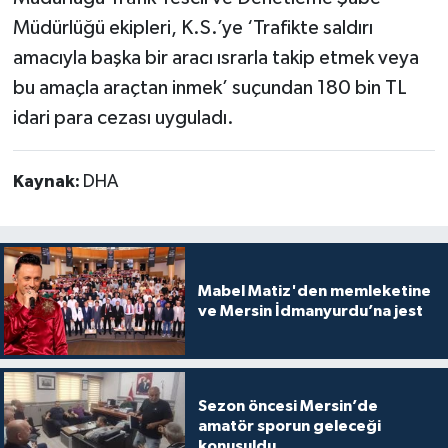
Müdürlüğü ekipleri, K.S.’ye ‘Trafikte saldırı
amacıyla başka bir aracı ısrarla takip etmek veya
bu amaçla araçtan inmek’ suçundan 180 bin TL
idari para cezası uyguladı.
Kaynak:
DHA
Mabel Matiz'den memleketine
ve Mersin İdmanyurdu’na jest
Sezon öncesi Mersin’de
amatör sporun geleceği
konuşuldu