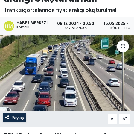
Trafik sigortalarında fiyat aralığı oluşturulmalı
HABER MERKEZI
08.12.2024 - 00:50
16.05.2025 - 13
EDITÖR
YAYINLANMA
GÜNCELLEME
Paylaş
-
+
A
A