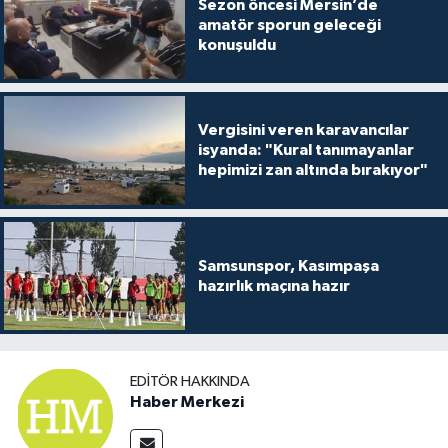
Sezon öncesi Mersin’de
amatör sporun geleceği
konuşuldu
Vergisini veren karavancılar
isyanda: "Kural tanımayanlar
hepimizi zan altında bırakıyor"
Samsunspor, Kasımpaşa
hazırlık maçına hazır
EDITÖR HAKKINDA
Haber Merkezi