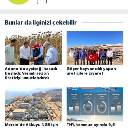
Bunlar da ilginizi çekebilir
Adana'da ayçiçeği hasadı
Göçer hayvancılık yapan
başladı: Verimli sezon
üreticilere ziyaret
üreticiyi umutlandırdı
Mersin’de Akkuyu NGS için
THY, temmuz ayında 9,5