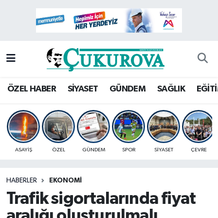
Mersin Nöbetçi Eczaneler
Mersin Hava Durumu
Mersin Namaz Vakitleri
ÖZEL HABER
SİYASET
GÜNDEM
SAĞLIK
EĞİT
Mersin Trafik Yoğunluk Haritası
Süper Lig Puan Durumu ve Fikstür
ASAYİŞ
ÖZEL
GÜNDEM
SPOR
SİYASET
ÇEVRE
Tüm Manşetler
HABERLER
EKONOMİ
Son Dakika Haberleri
Trafik sigortalarında fiyat
Haber Arşivi
aralığı oluşturulmalı