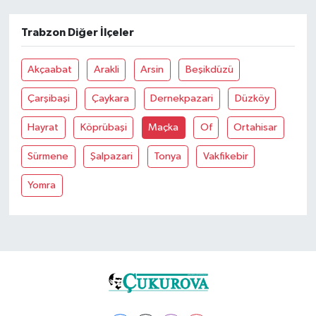
Trabzon Diğer İlçeler
Akçaabat
Arakli
Arsin
Beşikdüzü
Çarşibaşi
Çaykara
Dernekpazari
Düzköy
Hayrat
Köprübaşi
Maçka
Of
Ortahisar
Sürmene
Şalpazari
Tonya
Vakfikebir
Yomra