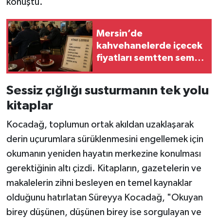
konuştu.
Mersin’de
kahvehanelerde içecek
fiyatları semtten semte
değişiyor
Sessiz çığlığı susturmanın tek yolu
kitaplar
Kocadağ, toplumun ortak akıldan uzaklaşarak
derin uçurumlara sürüklenmesini engellemek için
okumanın yeniden hayatın merkezine konulması
gerektiğinin altı çizdi. Kitapların, gazetelerin ve
makalelerin zihni besleyen en temel kaynaklar
olduğunu hatırlatan Süreyya Kocadağ, "Okuyan
birey düşünen, düşünen birey ise sorgulayan ve