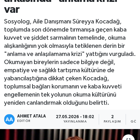
var
Sosyolog, Aile Danışmanı Süreyya Kocadağ,
toplumda son dönemde tırmanışa geçen kaba
kuvvet ve şiddet sarmalının temelinde, okuma
alışkanlığının yok olmasıyla tetiklenen derin bir
"anlama ve anlaşılamama krizi" yattığını vurguladı.
Okumayan bireylerin sadece bilgiye değil,
empatiye ve sağlıklı tartışma kültürüne de
yabancılaştığına dikkat çeken Kocadağ,
toplumsal bağları korumanın ve kaba kuvveti
engellemenin tek yolunun okuma kültürünü
yeniden canlandırmak olduğunu belirtti.
AHMET ATALA
27.05.2026 - 18:02
2
2
EDITÖR
YAYINLANMA
PAYLAŞIM
GÖST