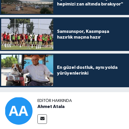
hepimizi zan altında bırakıyor"
Samsunspor, Kasımpaşa
hazırlık maçına hazır
En güzel dostluk, aynı yolda
yürüyenlerinki
EDITÖR HAKKINDA
Ahmet Atala