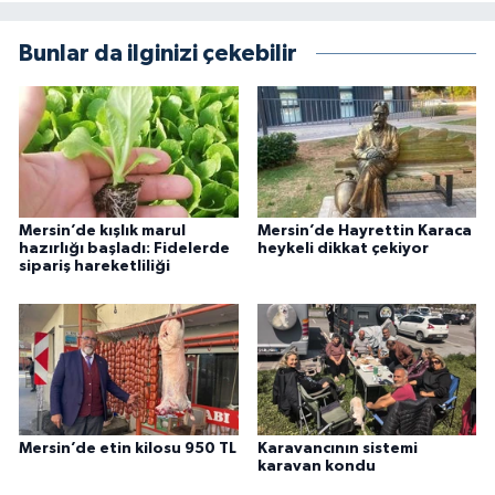
Bunlar da ilginizi çekebilir
Mersin’de kışlık marul
Mersin’de Hayrettin Karaca
hazırlığı başladı: Fidelerde
heykeli dikkat çekiyor
sipariş hareketliliği
Mersin’de etin kilosu 950 TL
Karavancının sistemi
karavan kondu