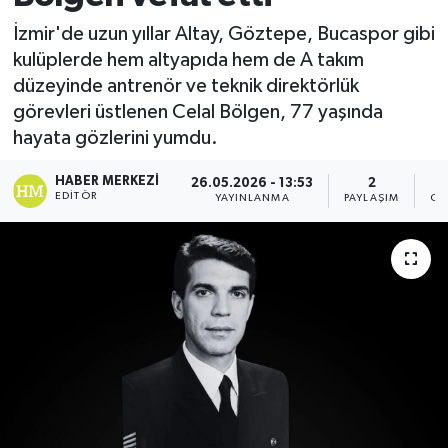
İzmir'de uzun yıllar Altay, Göztepe, Bucaspor gibi
kulüplerde hem altyapıda hem de A takım
düzeyinde antrenör ve teknik direktörlük
görevleri üstlenen Celal Bölgen, 77 yaşında
hayata gözlerini yumdu.
HABER MERKEZI
26.05.2026 - 13:53
2
EDITÖR
YAYINLANMA
PAYLAŞIM
GÖ