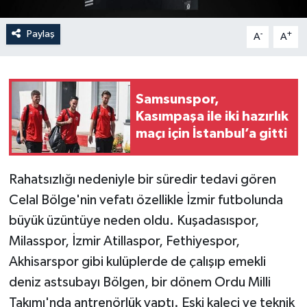
Paylaş
-
+
A
A
Samsunspor,
Kasımpaşa ile iki hazırlık
maçı için İstanbul’a gitti
Rahatsızlığı nedeniyle bir süredir tedavi gören
Celal Bölge'nin vefatı özellikle İzmir futbolunda
büyük üzüntüye neden oldu. Kuşadasıspor,
Milasspor, İzmir Atillaspor, Fethiyespor,
Akhisarspor gibi kulüplerde de çalışıp emekli
deniz astsubayı Bölgen, bir dönem Ordu Milli
Takımı'nda antrenörlük yaptı. Eski kaleci ve teknik