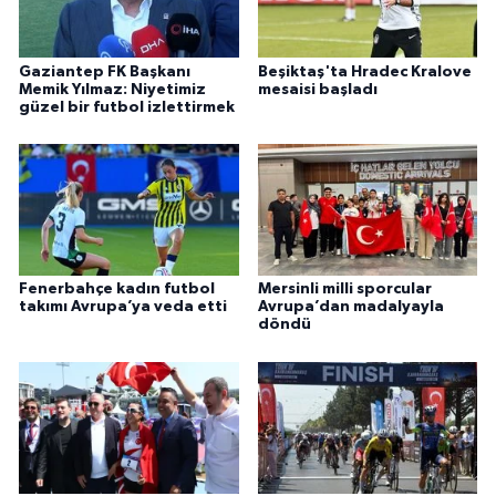
Gaziantep FK Başkanı
Beşiktaş'ta Hradec Kralove
Memik Yılmaz: Niyetimiz
mesaisi başladı
güzel bir futbol izlettirmek
Fenerbahçe kadın futbol
Mersinli milli sporcular
takımı Avrupa’ya veda etti
Avrupa’dan madalyayla
döndü