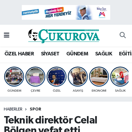
Mersin Nöbetçi Eczaneler
Mersin Hava Durumu
Mersin Namaz Vakitleri
ÖZEL HABER
SİYASET
GÜNDEM
SAĞLIK
EĞİT
Mersin Trafik Yoğunluk Haritası
Süper Lig Puan Durumu ve Fikstür
GÜNDEM
ÇEVRE
ÖZEL
ASAYİŞ
EKONOMİ
SAĞLIK
Tüm Manşetler
HABERLER
SPOR
Son Dakika Haberleri
Teknik direktör Celal
Haber Arşivi
Bölgen vefat etti