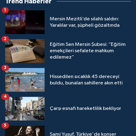
Trend Haberler
1
Mersin Mezitli’de silahlı saldırı:
Yaralılar var, şüpheli gözaltında
2
Eğitim Sen Mersin Şubesi: “Eğitim
emekçileri sefalete mahkum
edilemez”
3
Hissedilen sıcaklık 45 dereceyi
buldu, bunalan sahillere akın etti
4
Çarşı esnafı hareketlilik bekliyor
5
Sami Yusuf, Türkiye'de konser