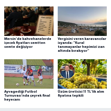
Mersin’de kahvehanelerde
Vergisini veren karavancılar
içecek fiyatları semtten
isyanda: "Kural
semte değişiyor
tanımayanlar hepimizi zan
altında bırakıyor"
Ayvagediği Futbol
Üzüm üreticisi 11 TL'lik alım
Turnuvası’nda çeyrek final
fiyatına tepkili
heyecanı