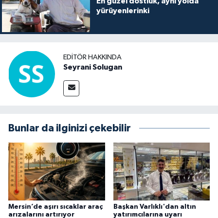
En güzel dostluk, aynı yolda
yürüyenlerinki
EDITÖR HAKKINDA
Seyrani Solugan
Bunlar da ilginizi çekebilir
Mersin’de aşırı sıcaklar araç
Başkan Varlıklı'dan altın
arızalarını artırıyor
yatırımcılarına uyarı