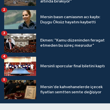
altında bırakıyor"
2
Mersin basın camiasının acı kaybı:
Duygu Öksüz hayatını kaybetti
3
Ekmen: "Kamu düzeninden feragat
etmeden bu süreç meşrudur"
4
Mersinli sporcular final biletini kaptı
5
Mersin’de kahvehanelerde içecek
fiyatları semtten semte değişiyor