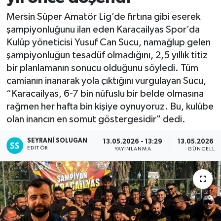
Mersin Süper Amatör Lig’de fırtına gibi eserek
şampiyonluğunu ilan eden Karacailyas Spor’da
Kulüp yöneticisi Yusuf Can Sucu, namağlup gelen
şampiyonluğun tesadüf olmadığını, 2,5 yıllık titiz
bir planlamanın sonucu olduğunu söyledi. Tüm
camianın inanarak yola çıktığını vurgulayan Sucu,
“Karacailyas, 6-7 bin nüfuslu bir belde olmasına
rağmen her hafta bin kişiye oynuyoruz. Bu, kulübe
olan inancın en somut göstergesidir" dedi.
SEYRANI SOLUGAN
13.05.2026 - 13:29
13.05.2026 - 
EDITÖR
YAYINLANMA
GÜNCELLE