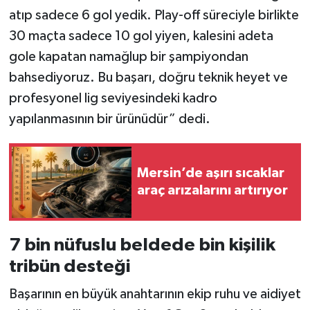
atıp sadece 6 gol yedik. Play-off süreciyle birlikte
30 maçta sadece 10 gol yiyen, kalesini adeta
gole kapatan namağlup bir şampiyondan
bahsediyoruz. Bu başarı, doğru teknik heyet ve
profesyonel lig seviyesindeki kadro
yapılanmasının bir ürünüdür” dedi.
Mersin’de aşırı sıcaklar
araç arızalarını artırıyor
7 bin nüfuslu beldede bin kişilik
tribün desteği
Başarının en büyük anahtarının ekip ruhu ve aidiyet