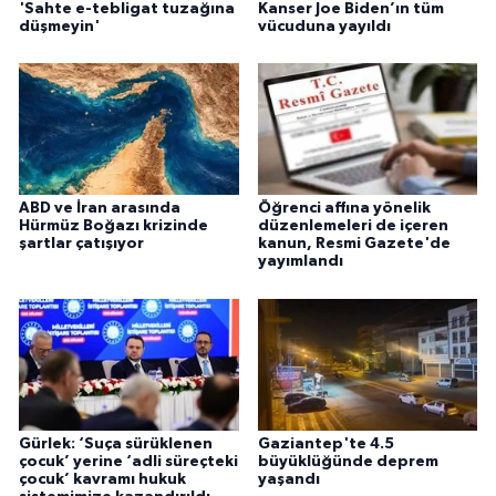
'Sahte e-tebligat tuzağına
Kanser Joe Biden’ın tüm
düşmeyin'
vücuduna yayıldı
ABD ve İran arasında
Öğrenci affına yönelik
Hürmüz Boğazı krizinde
düzenlemeleri de içeren
şartlar çatışıyor
kanun, Resmi Gazete'de
yayımlandı
Gürlek: ‘Suça sürüklenen
Gaziantep'te 4.5
çocuk’ yerine ‘adli süreçteki
büyüklüğünde deprem
çocuk’ kavramı hukuk
yaşandı