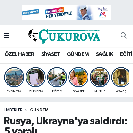
Mersin Nöbetçi Eczaneler
Mersin Hava Durumu
Mersin Namaz Vakitleri
ÖZEL HABER
SİYASET
GÜNDEM
SAĞLIK
EĞİT
Mersin Trafik Yoğunluk Haritası
Süper Lig Puan Durumu ve Fikstür
EKONOMİ
GÜNDEM
EĞİTİM
SİYASET
KÜLTÜR
ASAYİŞ
Tüm Manşetler
HABERLER
GÜNDEM
Son Dakika Haberleri
Rusya, Ukrayna'ya saldırdı:
Haber Arşivi
5 yaralı