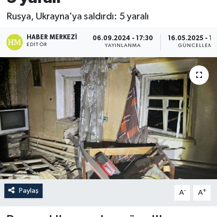
Rusya, Ukrayna'ya saldırdı: 5 yaralı
HABER MERKEZI
06.09.2024 - 17:30
16.05.2025 - 13
EDITÖR
YAYINLANMA
GÜNCELLEME
Paylaş
-
+
A
A