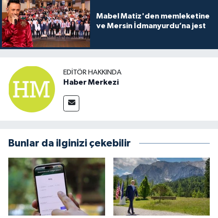
Mabel Matiz'den memleketine
ve Mersin İdmanyurdu’na jest
EDITÖR HAKKINDA
Haber Merkezi
Bunlar da ilginizi çekebilir