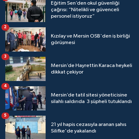
Eğitim Sen’den okul güvenliği
çağrısı: “Nitelikli ve güvenceli
personel istiyoruz”
2
Kızılay ve Mersin OSB'den iş birliği
görüşmesi
3
Mersin’de Hayrettin Karaca heykeli
dikkat çekiyor
4
Mersin’de tatil sitesi yöneticisine
silahlı saldırıda 3 şüpheli tutuklandı
5
21 yıl hapis cezasıyla aranan şahıs
Silifke'de yakalandı