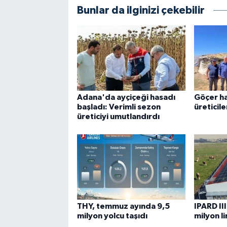
Bunlar da ilginizi çekebilir
Adana'da ayçiçeği hasadı
Göçer ha
başladı: Verimli sezon
üreticil
üreticiyi umutlandırdı
THY, temmuz ayında 9,5
IPARD II
milyon yolcu taşıdı
milyon l