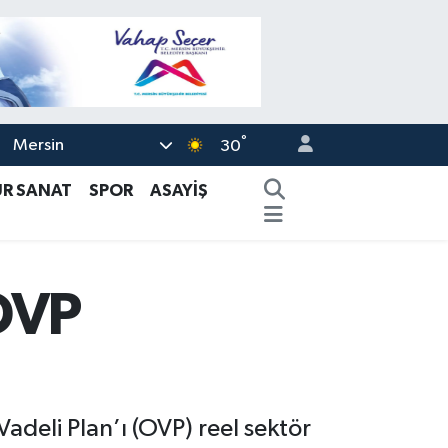
°
Mersin
30
ÜR SANAT
SPOR
ASAYİŞ
 OVP
deli Plan’ı (OVP) reel sektör