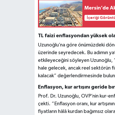
Mersin’de Ak
İçeriği Görünt
TL faizi enflasyondan yüksek ol
Uzunoğlu’na göre önümüzdeki dönemd
üzerinde seyredecek. Bu adımın yat
etkileyeceğini söyleyen Uzunoğlu, 
hale gelecek, ancak reel sektörün f
kalacak” değerlendirmesinde bulu
Enflasyon, kur artışını geride b
Prof. Dr. Uzunoğlu, OVP’nin kur-enf
çekti. “Enflasyon oranı, kur artışı
fiyatların hâlâ kurdan bağımsız ol