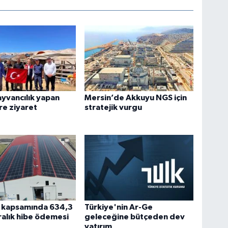
yvancılık yapan
Mersin’de Akkuyu NGS için
ere ziyaret
stratejik vurgu
I kapsamında 634,3
Türkiye'nin Ar-Ge
iralık hibe ödemesi
geleceğine bütçeden dev
yatırım