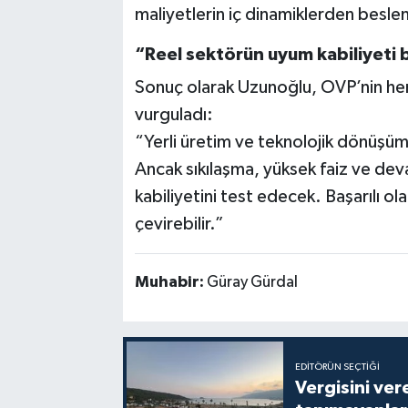
maliyetlerin iç dinamiklerden besle
“Reel sektörün uyum kabiliyeti b
Sonuç olarak Uzunoğlu, OVP’nin hem
vurguladı:
“Yerli üretim ve teknolojik dönüşüm r
Ancak sıkılaşma, yüksek faiz ve de
kabiliyetini test edecek. Başarılı o
çevirebilir.”
Muhabir:
Güray Gürdal
EDITÖRÜN SEÇTIĞI
Vergisini ver