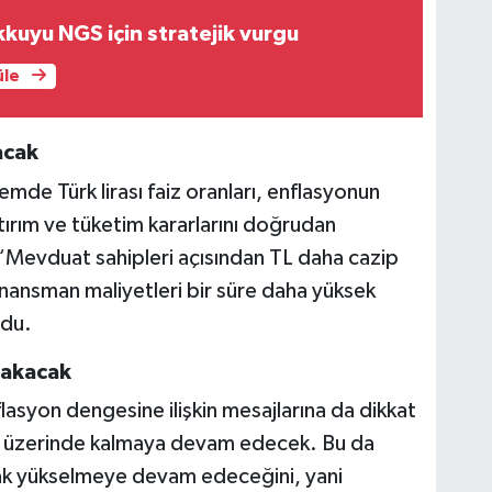
kuyu NGS için stratejik vurgu
üle
acak
e Türk lirası faiz oranları, enflasyonun
ırım ve tüketim kararlarını doğrudan
“Mevduat sahipleri açısından TL daha cazip
inansman maliyetleri bir süre daha yüksek
ndu.
ırakacak
lasyon dengesine ilişkin mesajlarına da dikkat
nın üzerinde kalmaya devam edecek. Bu da
arak yükselmeye devam edeceğini, yani