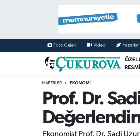
Mersin Nöbetçi Eczaneler
Mersin Hava Durumu
Foto Galeri
Video
Yazarlar
Mersin Namaz Vakitleri
ÖZEL
RESMİ
Mersin Trafik Yoğunluk Haritası
HABERLER
EKONOMİ
Süper Lig Puan Durumu ve Fikstür
Prof. Dr. S
Tüm Manşetler
Değerlendir
Son Dakika Haberleri
Ekonomist Prof. Dr. Sadi Uzun
Haber Arşivi