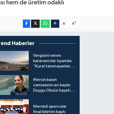
sı hem de üretim odaklı
-
+
A
A
rend Haberler
Vergisini veren
karavancılar isyanda:
"Kural tanımayanlar
hepimizi zan altında
bırakıyor"
Mersin basın
camiasının acı kaybı:
Duygu Öksüz hayatını
kaybetti
Mersinli sporcular
final biletini kaptı