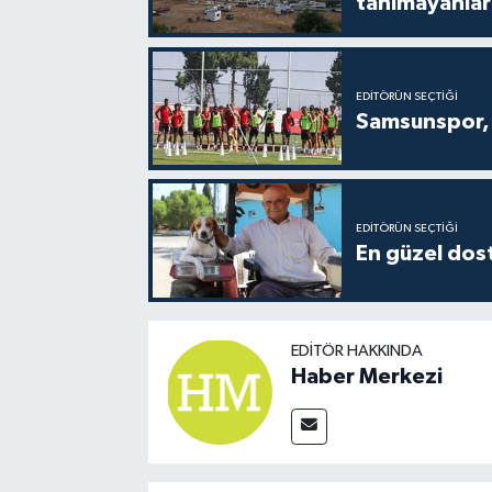
tanımayanlar 
EDITÖRÜN SEÇTIĞI
Samsunspor, 
EDITÖRÜN SEÇTIĞI
En güzel dost
EDITÖR HAKKINDA
Haber Merkezi