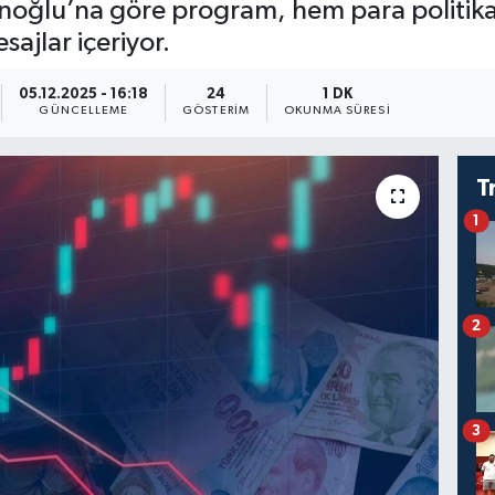
noğlu’na göre program, hem para politika
ajlar içeriyor.
05.12.2025 - 16:18
24
1 DK
GÜNCELLEME
GÖSTERIM
OKUNMA SÜRESI
T
1
2
3