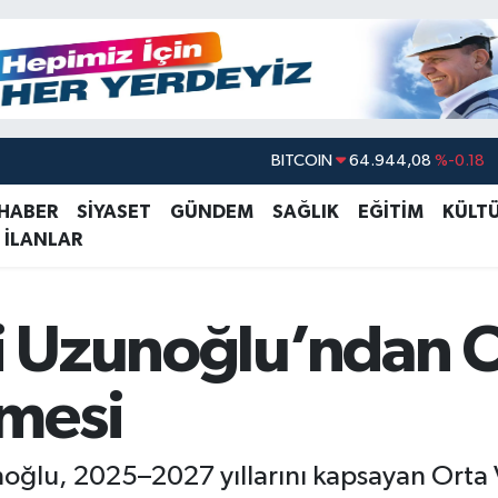
DOLAR
47,7436
%0.18
EURO
55,2510
%0.32
 HABER
SİYASET
GÜNDEM
SAĞLIK
EĞİTİM
KÜLT
 İLANLAR
STERLİN
64,4811
%0.38
GRAM ALTIN
6660.55
%0.03
BİST100
13.779
%-14
adi Uzunoğlu’ndan
BITCOIN
64.944,08
%-0.18
mesi
oğlu, 2025–2027 yıllarını kapsayan Orta Va