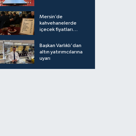
Mersin’de
kahvehanelerde
içecek fiyatları
semtten semte
değişiyor
Başkan Varlıklı'dan
altın yatırımcılarına
uyarı