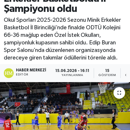
Şampiyonu oldu
Okul Sporları 2025-2026 Sezonu Minik Erkekler
Basketbol İl Birinciliği’nde finalde ODTÜ Kolejini
66-36 mağlup eden Özel İstek Okulları,
şampiyonluk kupasının sahibi oldu. Edip Buran
Spor Salonu’nda düzenlenen organizasyonda
dereceye giren takımlar ödüllerini törenle aldı.
HABER MERKEZI
15.06.2026 - 16:11
15
EDITÖR
YAYINLANMA
GÖSTERIM
OK