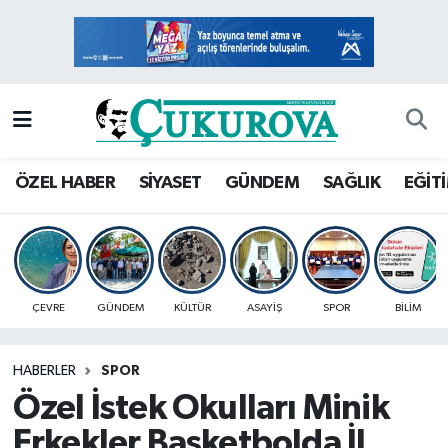
Mersin Nöbetçi Eczaneler
Mersin Hava Durumu
Mersin Namaz Vakitleri
ÖZEL HABER
SİYASET
GÜNDEM
SAĞLIK
EĞİT
Mersin Trafik Yoğunluk Haritası
Süper Lig Puan Durumu ve Fikstür
ÇEVRE
GÜNDEM
KÜLTÜR
ASAYİŞ
SPOR
BİLİM
Tüm Manşetler
HABERLER
SPOR
Son Dakika Haberleri
Özel İstek Okulları Minik
Haber Arşivi
Erkekler Basketbolda İl