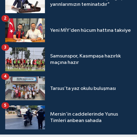
yarınlarımızın teminatıdır"
2
Yeni MİY’den hücum hattına takviye
3
Samsunspor, Kasımpaşa hazırlık
maçına hazır
4
Tarsus’ta yaz okulu buluşması
5
Mersin’in caddelerinde Yunus
Timleri anbean sahada