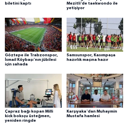
biletini kaptı
Mezitli’de taekwondo ile
yetişiyor
Göztepe ile Trabzonspor,
Samsunspor, Kasımpaşa
İsmail Köybaşı'nın jübilesi
hazırlık maçına hazır
için sahada
Çapraz bağı kopan Milli
Karşıyaka'dan Muhaymin
kick boksçu üsteğmen,
Mustafa hamlesi
yeniden ringde