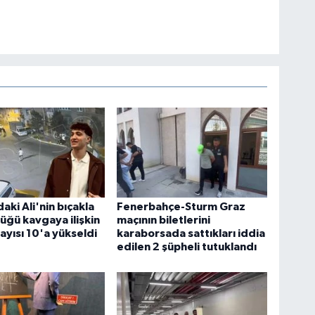
aki Ali'nin bıçakla
Fenerbahçe-Sturm Graz
üğü kavgaya ilişkin
maçının biletlerini
sayısı 10'a yükseldi
karaborsada sattıkları iddia
edilen 2 şüpheli tutuklandı