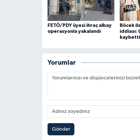
FETÖ/PDY üyesi ihraç albay
Böcek il
operasyonla yakalandı
iddiası:
kaybetti
Yorumlar
Gönder