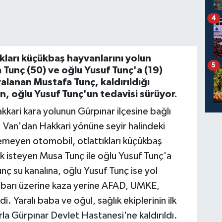
4
ıkları küçükbaş hayvanlarını yolun
5
Tunç (50) ve oğlu Yusuf Tunç'a (19)
alanan Mustafa Tunç, kaldırıldığı
 oğlu Yusuf Tunç'un tedavisi sürüyor.
kkari kara yolunun Gürpınar ilçesine bağlı
Van'dan Hakkari yönüne seyir halindeki
lemeyen otomobil, otlattıkları küçükbaş
ek isteyen Musa Tunç ile oğlu Yusuf Tunç'a
nç su kanalına, oğlu Yusuf Tunç ise yol
ihbarı üzerine kaza yerine AFAD, UMKE,
i. Yaralı baba ve oğul, sağlık ekiplerinin ilk
a Gürpınar Devlet Hastanesi'ne kaldırıldı.