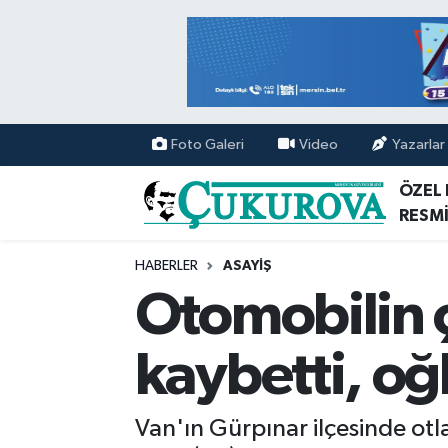
Mersin Nöbetçi Eczaneler
Mersin Hava Durumu
Foto Galeri
Video
Yazarlar
Mersin Namaz Vakitleri
ÖZEL
RESMİ
Mersin Trafik Yoğunluk Haritası
HABERLER
ASAYİŞ
Süper Lig Puan Durumu ve Fikstür
Otomobilin ç
Tüm Manşetler
kaybetti, oğ
Son Dakika Haberleri
Van'ın Gürpınar ilçesinde otl
Haber Arşivi