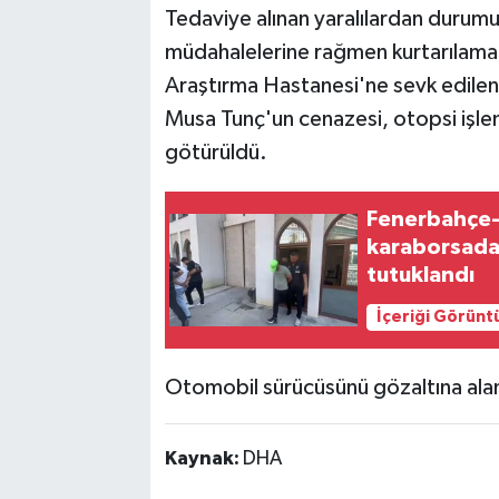
Tedaviye alınan yaralılardan durumu
müdahalelerine rağmen kurtarılama
Araştırma Hastanesi'ne sevk edilen 
Musa Tunç'un cenazesi, otopsi işle
götürüldü.
Fenerbahçe-S
karaborsada 
tutuklandı
İçeriği Görünt
Otomobil sürücüsünü gözaltına alan 
Kaynak:
DHA