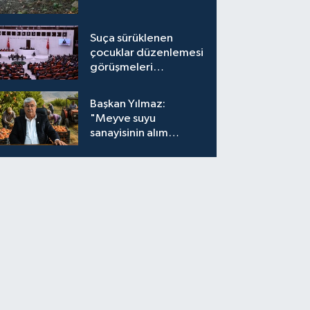
Suça sürüklenen
çocuklar düzenlemesi
görüşmeleri
tamamlandı
Başkan Yılmaz:
"Meyve suyu
sanayisinin alım
fiyatları yeniden
değerlendirilmeli''