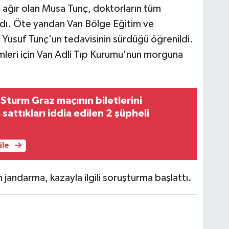
 ağır olan Musa Tunç, doktorların tüm
dı. Öte yandan Van Bölge Eğitim ve
Yusuf Tunç'un tedavisinin sürdüğü öğrenildi.
mleri için Van Adli Tıp Kurumu'nun morguna
turm Graz maçının biletlerini
sattıkları iddia edilen 2 şüpheli
üle
jandarma, kazayla ilgili soruşturma başlattı.