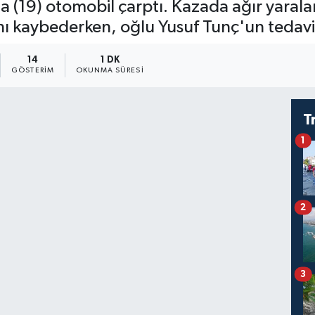
'a (19) otomobil çarptı. Kazada ağır yaral
nı kaybederken, oğlu Yusuf Tunç'un tedavis
14
1 DK
GÖSTERIM
OKUNMA SÜRESI
T
1
2
3