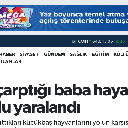
BITCOIN
64.643,95
%0.16
DOLAR
47,6006
%0.06
 HABER
SİYASET
GÜNDEM
SAĞLIK
EĞİTİM
KÜLT
EURO
55,0250
%0.02
 İLANLAR
STERLİN
64,2398
%0.2
GRAM ALTIN
6500.87
%0.12
arptığı baba haya
BİST100
13.799
%70
lu yaralandı
attıkları küçükbaş hayvanlarını yolun karş