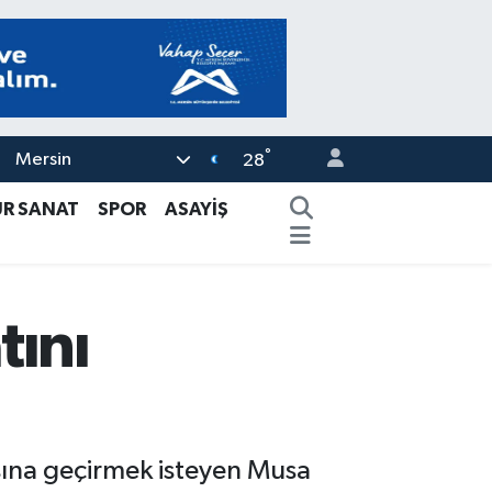
°
Mersin
28
ÜR SANAT
SPOR
ASAYİŞ
tını
ısına geçirmek isteyen Musa