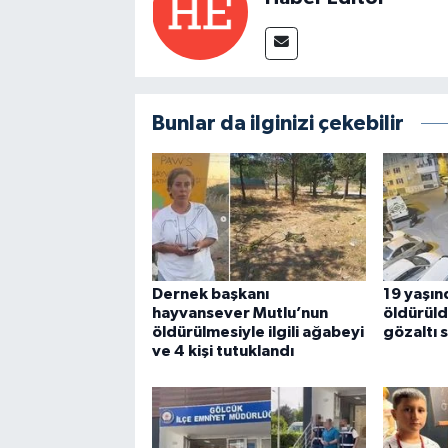
Bunlar da ilginizi çekebilir
Dernek başkanı
19 yaşınd
hayvansever Mutlu’nun
öldürüld
öldürülmesiyle ilgili ağabeyi
gözaltı 
ve 4 kişi tutuklandı