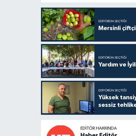
EDITÖRÜN SEÇTIĞI
Mersinli çift
EDITÖRÜN SEÇTIĞI
Yardım ve İyil
EDITÖRÜN SEÇTIĞI
Yüksek tansiy
sessiz tehlik
EDITÖR HAKKINDA
Haber Editör