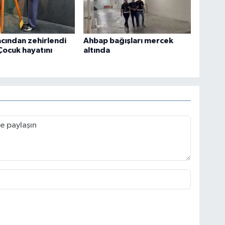
acından zehirlendi
Ahbap bağışları mercek
 Çocuk hayatını
altında