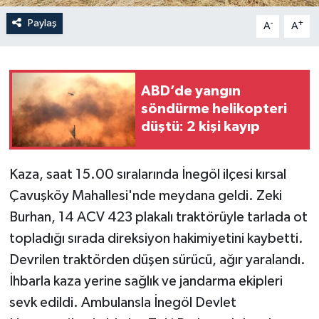
Paylaş
-
+
A
A
ABD’de yangın
söndürme helikopteri
düştü: 2 kişi kayıp
Kaza, saat 15.00 sıralarında İnegöl ilçesi kırsal
Çavuşköy Mahallesi'nde meydana geldi. Zeki
Burhan, 14 ACV 423 plakalı traktörüyle tarlada ot
topladığı sırada direksiyon hakimiyetini kaybetti.
Devrilen traktörden düşen sürücü, ağır yaralandı.
İhbarla kaza yerine sağlık ve jandarma ekipleri
sevk edildi. Ambulansla İnegöl Devlet