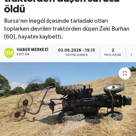
öldü
Bursa'nın İnegöl ilçesinde tarladaki otları
toplarken devrilen traktörden düşen Zeki Burhan
(60), hayatını kaybetti.
HABER MERKEZI
03.06.2026 - 19:15
2
EDITÖR
YAYINLANMA
PAYLAŞIM
GÖ