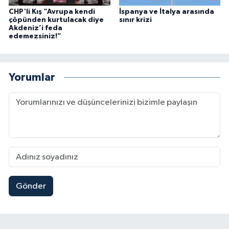
CHP'li Kış “Avrupa kendi
İspanya ve İtalya arasında
çöpünden kurtulacak diye
sınır krizi
Akdeniz’i feda
edemezsiniz!”
Yorumlar
Gönder