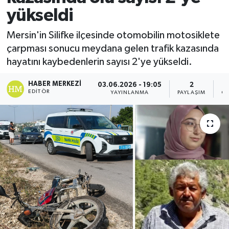
yükseldi
Mersin'in Silifke ilçesinde otomobilin motosiklete
çarpması sonucu meydana gelen trafik kazasında
hayatını kaybedenlerin sayısı 2'ye yükseldi.
HABER MERKEZI
03.06.2026 - 19:05
2
EDITÖR
YAYINLANMA
PAYLAŞIM
GÖ