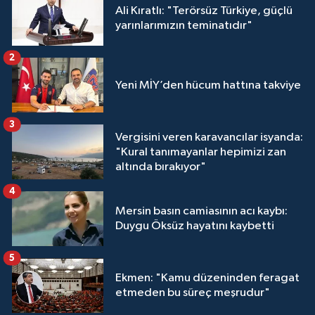
Ali Kıratlı: "Terörsüz Türkiye, güçlü
yarınlarımızın teminatıdır"
2
Yeni MİY’den hücum hattına takviye
3
Vergisini veren karavancılar isyanda:
"Kural tanımayanlar hepimizi zan
altında bırakıyor"
4
Mersin basın camiasının acı kaybı:
Duygu Öksüz hayatını kaybetti
5
Ekmen: "Kamu düzeninden feragat
etmeden bu süreç meşrudur"