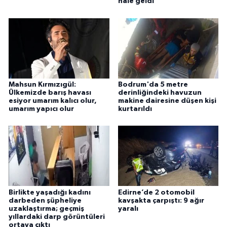
hale geldi
Mahsun Kırmızıgül:
Bodrum'da 5 metre
Ülkemizde barış havası
derinliğindeki havuzun
esiyor umarım kalıcı olur,
makine dairesine düşen kişi
umarım yapıcı olur
kurtarıldı
Birlikte yaşadığı kadını
Edirne’de 2 otomobil
darbeden şüpheliye
kavşakta çarpıştı: 9 ağır
uzaklaştırma; geçmiş
yaralı
yıllardaki darp görüntüleri
ortaya çıktı