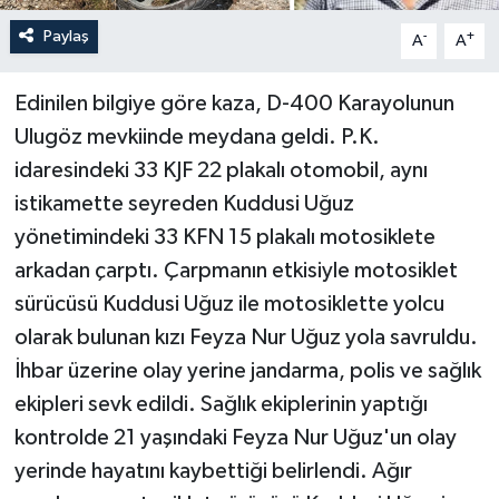
Paylaş
-
+
A
A
Edinilen bilgiye göre kaza, D-400 Karayolunun
Ulugöz mevkiinde meydana geldi. P.K.
idaresindeki 33 KJF 22 plakalı otomobil, aynı
istikamette seyreden Kuddusi Uğuz
yönetimindeki 33 KFN 15 plakalı motosiklete
arkadan çarptı. Çarpmanın etkisiyle motosiklet
sürücüsü Kuddusi Uğuz ile motosiklette yolcu
olarak bulunan kızı Feyza Nur Uğuz yola savruldu.
İhbar üzerine olay yerine jandarma, polis ve sağlık
ekipleri sevk edildi. Sağlık ekiplerinin yaptığı
kontrolde 21 yaşındaki Feyza Nur Uğuz'un olay
yerinde hayatını kaybettiği belirlendi. Ağır