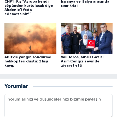
CHP'li Kış “Avrupa kendi
İspanya ve İtalya arasında
çöpünden kurtulacak diye
sınır krizi
Akdeniz’i feda
edemezsiniz!”
ABD’de yangın söndürme
Vali Toros, Kıbrıs Gazisi
helikopteri düştü: 2 kişi
Asım Cengiz’i evinde
kayıp
ziyaret etti
Yorumlar