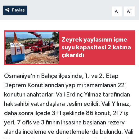
Paylaş
-
+
A
A
Zeyrek yaylasının içme
suyu kapasitesi 2 katına
çıkarıldı
Osmaniye’nin Bahçe ilçesinde, 1. ve 2. Etap
Deprem Konutlarından yapımı tamamlanan 221
konutun anahtarları Vali Erdinç Yılmaz tarafından
hak sahibi vatandaşlara teslim edildi. Vali Yılmaz,
daha sonra ilçede 3+1 şeklinde 86 konut, 217 iş
yeri, 7 ofis ve 3 fırının inşasına başlanan rezerv
alanda inceleme ve denetlemelerde bulundu. Vali