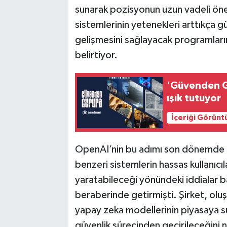
sunarak pozisyonun uzun vadeli öne
sistemlerinin yetenekleri arttıkça gü
gelişmesini sağlayacak programların
belirtiyor.
'Güvenden Gu
ışık tutuyor
İçeriği Görünt
OpenAI’nin bu adımı son dönemde ar
benzeri sistemlerin hassas kullanıcıl
yaratabileceği yönündeki iddialar ba
beraberinde getirmişti. Şirket, oluşt
yapay zeka modellerinin piyasaya 
güvenlik sürecinden geçirileceğini n