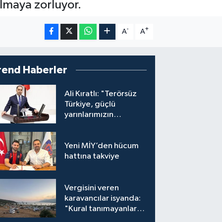
almaya zorluyor.
-
+
A
A
rend Haberler
Ali Kıratlı: "Terörsüz
Türkiye, güçlü
yarınlarımızın
teminatıdır"
Yeni MİY’den hücum
hattına takviye
Vergisini veren
karavancılar isyanda:
"Kural tanımayanlar
hepimizi zan altında