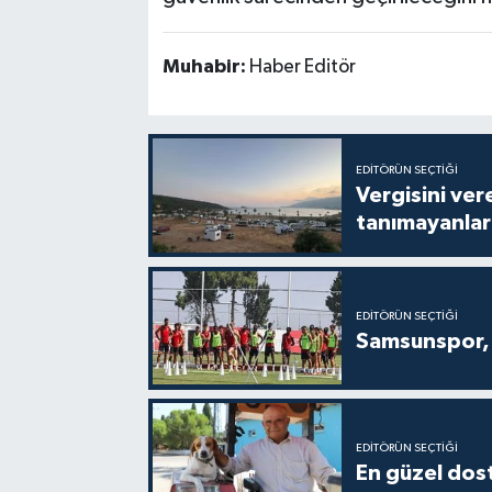
Muhabir:
Haber Editör
EDITÖRÜN SEÇTIĞI
Vergisini ver
tanımayanlar 
EDITÖRÜN SEÇTIĞI
Samsunspor, 
EDITÖRÜN SEÇTIĞI
En güzel dost