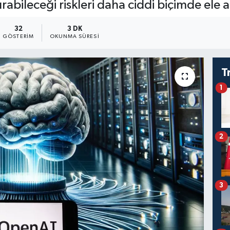
abileceği riskleri daha ciddi biçimde ele 
32
3 DK
GÖSTERIM
OKUNMA SÜRESI
T
1
2
3