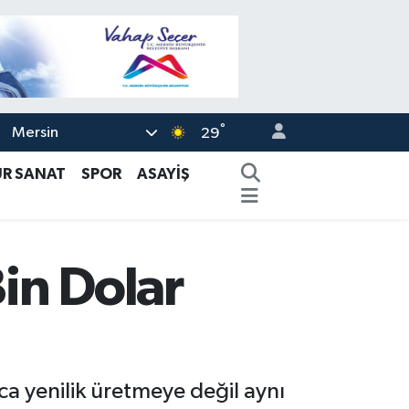
°
Mersin
29
ÜR SANAT
SPOR
ASAYİŞ
in Dolar
zca yenilik üretmeye değil aynı