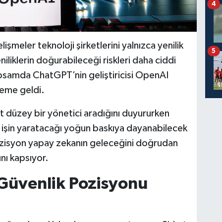
4
işmeler teknoloji şirketlerini yalnızca yenilik
5
liklerin doğurabileceği riskleri daha ciddi
psamda ChatGPT’nin geliştiricisi OpenAI
ndeme geldi.
üst düzey bir yönetici aradığını duyururken
n işin yaratacağı yoğun baskıya dayanabilecek
ozisyon yapay zekanın geleceğini doğrudan
ını kapsıyor.
Güvenlik Pozisyonu