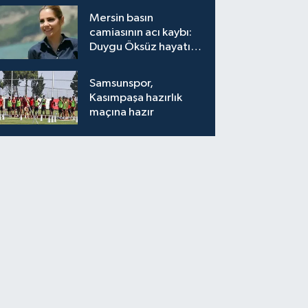
bırakıyor"
Mersin basın
camiasının acı kaybı:
Duygu Öksüz hayatını
kaybetti
Samsunspor,
Kasımpaşa hazırlık
maçına hazır