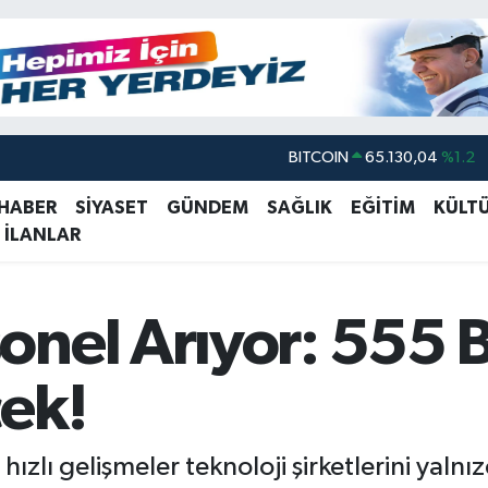
DOLAR
47,7106
%0.17
EURO
55,1652
%0.27
 HABER
SİYASET
GÜNDEM
SAĞLIK
EĞİTİM
KÜLT
 İLANLAR
STERLİN
64,4046
%0.35
GRAM ALTIN
6618.49
%2.12
BİST100
13.773
%-19
nel Arıyor: 555 B
BITCOIN
65.130,04
%1.2
ek!
zlı gelişmeler teknoloji şirketlerini yalnı