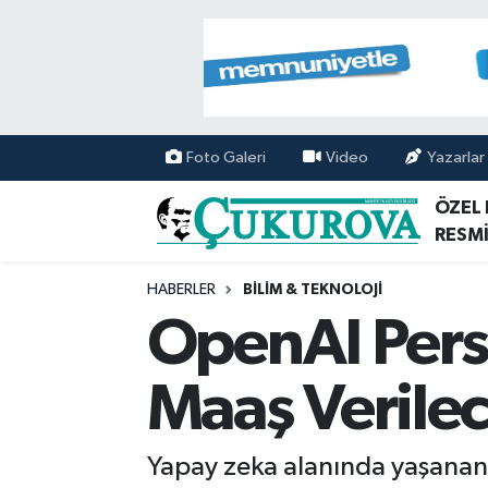
Mersin Nöbetçi Eczaneler
Mersin Hava Durumu
Foto Galeri
Video
Yazarlar
Mersin Namaz Vakitleri
ÖZEL
RESMİ
Mersin Trafik Yoğunluk Haritası
HABERLER
BİLİM & TEKNOLOJİ
Süper Lig Puan Durumu ve Fikstür
OpenAI Perso
Tüm Manşetler
Maaş Verilec
Son Dakika Haberleri
Yapay zeka alanında yaşanan hı
Haber Arşivi