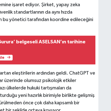
mine işaret ediyor. Şirket, yapay zeka
venlik standartlarının da aynı hızda
 bu yönetici tarafından koordine edileceğini
rura’ belgeseli ASELSAN’ın tarihine
üle
tan eleştirilerin ardından geldi. ChatGPT ve
ar üzerinde olumsuz psikolojik etkiler
zı ülkelerde hukuki tartışmaları da
urduğu yeni hazırlık birimiyle birlikte gelişmiş
sürülmeden önce çok daha kapsamlı bir
et bir şekilde ortaya koyuyor.