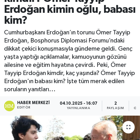
Erdoğan kimin oğlu, babası
kim?
Cumhurbaşkanı Erdoğan’ın torunu Ömer Tayyip
Erdoğan, Bosphorus Diplomasi Forumu’ndaki
dikkat çekici konuşmasıyla gündeme geldi. Genç
yaşta yaptığı açıklamalar, kamuoyunun gözünü
ailesine ve eğitim hayatına çevirdi. Peki, Ömer
Tayyip Erdoğan kimdir, kaç yaşında? Ömer Tayyip
Erdoğan'ın babası kim? İşte tüm merak edilen
soruların yanıtları...
HABER MERKEZI
04.10.2025 - 16:07
2
2
EDITÖR
YAYINLANMA
PAYLAŞIM
GÖ