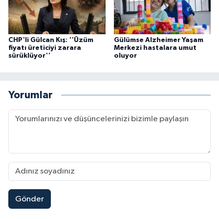
CHP'li Gülcan Kış: ''Üzüm
Gülümse Alzheimer Yaşam
fiyatı üreticiyi zarara
Merkezi hastalara umut
sürüklüyor''
oluyor
Yorumlar
Gönder