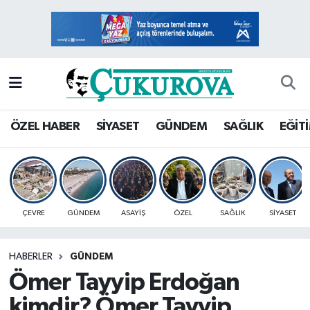
Mersin Nöbetçi Eczaneler
Mersin Hava Durumu
Mersin Namaz Vakitleri
ÖZEL HABER
SİYASET
GÜNDEM
SAĞLIK
EĞİT
Mersin Trafik Yoğunluk Haritası
Süper Lig Puan Durumu ve Fikstür
ÇEVRE
GÜNDEM
ASAYİŞ
ÖZEL
SAĞLIK
SİYASET
Tüm Manşetler
HABERLER
GÜNDEM
Son Dakika Haberleri
Ömer Tayyip Erdoğan
Haber Arşivi
kimdir? Ömer Tayyip