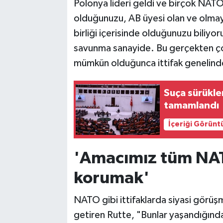
Polonya lideri geldi ve birçok NATO ü
olduğunuzu, AB üyesi olan ve olmayan
birliği içerisinde olduğunuzu biliyo
savunma sanayide. Bu gerçekten çok
mümkün olduğunca ittifak genelinde 
Suça sürükl
tamamlandı
İçeriği Görünt
'Amacımız tüm NAT
korumak'
NATO gibi ittifaklarda siyasi görüşm
getiren Rutte, "Bunlar yaşandığınd