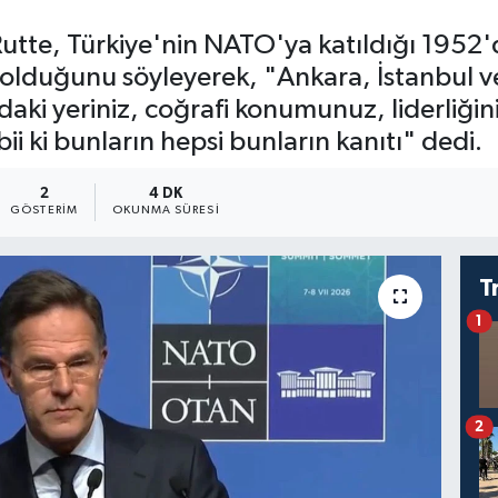
tte, Türkiye'nin NATO'ya katıldığı 1952'd
 olduğunu söyleyerek, "Ankara, İstanbul ve
aki yeriniz, coğrafi konumunuz, liderliğini
i ki bunların hepsi bunların kanıtı" dedi.
2
4 DK
GÖSTERIM
OKUNMA SÜRESI
T
1
2