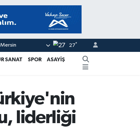
°
Mersin
27
ÜR SANAT
SPOR
ASAYİŞ
ürkiye'nin
, liderliği