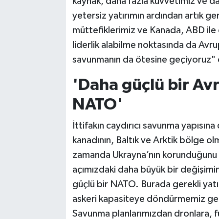
kaynak, daha fazla kuvvetimiz ve da
yetersiz yatırımın ardından artık ger
müttefiklerimiz ve Kanada, ABD ile 
liderlik alabilme noktasında da Avr
savunmanın da ötesine geçiyoruz" 
'Daha güçlü bir Av
NATO'
İttifakın caydırıcı savunma yapısı
kanadının, Baltık ve Arktik bölge ol
zamanda Ukrayna’nın korunduğunu da
açımızdaki daha büyük bir değişimin
güçlü bir NATO. Burada gerekli ya
askeri kapasiteye döndürmemiz gere
Savunma planlarımızdan dronlara, f