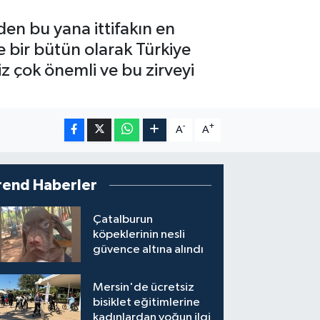
en bu yana ittifakın en
 bir bütün olarak Türkiye
z çok önemli ve bu zirveyi
-
+
A
A
rend Haberler
Çatalburun
köpeklerinin nesli
güvence altına alındı
Mersin'de ücretsiz
bisiklet eğitimlerine
kadınlardan yoğun ilgi