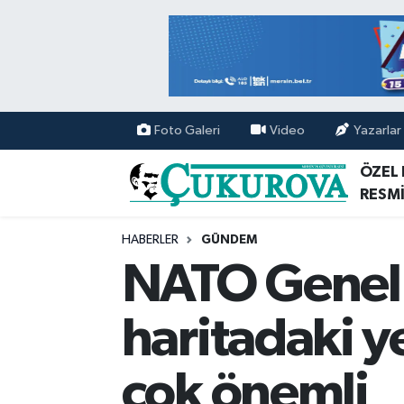
Mersin Nöbetçi Eczaneler
Mersin Hava Durumu
Foto Galeri
Video
Yazarlar
Mersin Namaz Vakitleri
ÖZEL
RESMİ
Mersin Trafik Yoğunluk Haritası
HABERLER
GÜNDEM
Süper Lig Puan Durumu ve Fikstür
NATO Genel S
Tüm Manşetler
haritadaki ye
Son Dakika Haberleri
çok önemli
Haber Arşivi