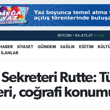
DOLAR
47,5971
%0.05
EURO
55,1336
%0.18
 HABER
SİYASET
GÜNDEM
SAĞLIK
EĞİTİM
KÜLT
 İLANLAR
STERLİN
64,2534
%0.22
GRAM ALTIN
6518.23
%0.39
BİST100
13.703
%0
ekreteri Rutte: T
BITCOIN
64.475,47
%0.66
ri, coğrafi konumu