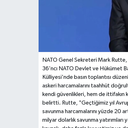
NATO Genel Sekreteri Mark Rutte, A
36'ncı⁠ ⁠NATO Devlet ve Hükümet Ba
Külliyesi'nde basın toplantısı düzen
askeri harcamalarını taahhüt doğru
kendi güvenlikleri, hem de ittifakın 
belirtti. Rutte, "Geçtiğimiz yıl Avr
savunma harcamalarını yüzde 20 artı
milyar dolarlık savunma yatırımları