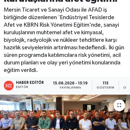
Mersin Ticaret ve Sanayi Odası ile AFAD iş
birliğinde düzenlenen ‘Endüstriyel Tesislerde
Afet ve KBRN Risk Yönetimi Eğitim'nde, sanayi
kuruluşlarının muhtemel afet ve kimyasal,
biyolojik, radyolojik ve nükleer tehditlere karşı
hazırlık seviyelerinin artırılması hedeflendi. İki gün
süren programda katılımcılara risk yönetimi, acil
durum planları ve olay yeri yönetimi konularında
eğitim verildi.
HABER EDITÖR
15.06.2026 - 15:19
115
EDITÖR
YAYINLANMA
GÖSTERIM
OKU