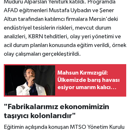
Müdürü Alparslan Yenitürk katıldı. Programda
AFAD eğitmenleri Mustafa Uybadın ve Şener
Altun tarafından katılımcı firmalara Mersin'deki
endüstriyel tesislerin riskleri, mevcut durum
analizleri, KBRN tehditleri, olay yeri yönetimi ve
acil durum planları konusunda eğitim verildi, örnek
olay çalışmaları gerçekleştirildi.
Mahsun Kırmızıgül:
Ülkemizde barış havası
esiyor umarım kalıcı
olur, umarım yapıcı olur
"Fabrikalarımız ekonomimizin
taşıyıcı kolonlarıdır"
Eğitimin açılışında konuşan MTSO Yönetim Kurulu