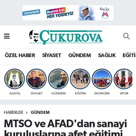
Mersin Nöbetçi Eczaneler
Mersin Hava Durumu
Mersin Namaz Vakitleri
ÖZEL HABER
SİYASET
GÜNDEM
SAĞLIK
EĞİT
Mersin Trafik Yoğunluk Haritası
Süper Lig Puan Durumu ve Fikstür
ASAYİŞ
SİYASET
GÜNDEM
EĞİTİM
EKONOMİ
SPOR
Tüm Manşetler
HABERLER
GÜNDEM
Son Dakika Haberleri
MTSO ve AFAD'dan sanayi
Haber Arşivi
kuruluşlarına afet eğitimi