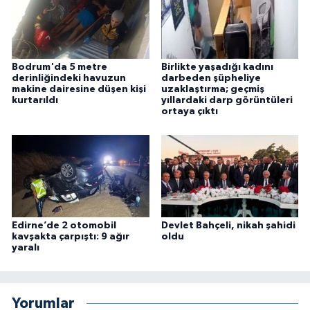
Bodrum'da 5 metre
Birlikte yaşadığı kadını
derinliğindeki havuzun
darbeden şüpheliye
makine dairesine düşen kişi
uzaklaştırma; geçmiş
kurtarıldı
yıllardaki darp görüntüleri
ortaya çıktı
Edirne’de 2 otomobil
Devlet Bahçeli, nikah şahidi
kavşakta çarpıştı: 9 ağır
oldu
yaralı
Yorumlar