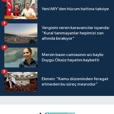
Yeni MİY’den hücum hattına takviye
3
Vergisini veren karavancılar isyanda:
"Kural tanımayanlar hepimizi zan
altında bırakıyor"
4
Mersin basın camiasının acı kaybı:
Duygu Öksüz hayatını kaybetti
5
Ekmen: "Kamu düzeninden feragat
etmeden bu süreç meşrudur"