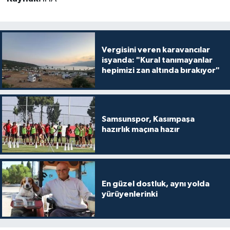
Vergisini veren karavancılar
isyanda: "Kural tanımayanlar
hepimizi zan altında bırakıyor"
Samsunspor, Kasımpaşa
hazırlık maçına hazır
En güzel dostluk, aynı yolda
yürüyenlerinki