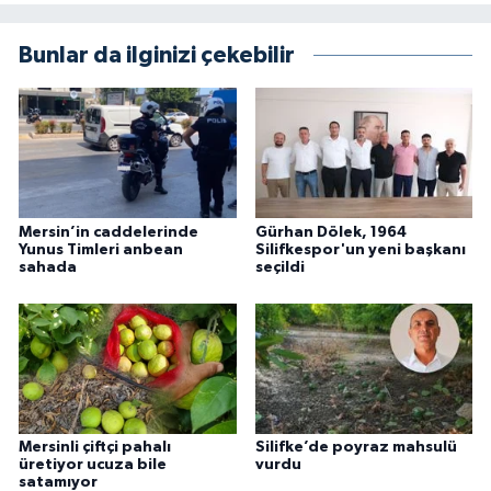
Bunlar da ilginizi çekebilir
Mersin’in caddelerinde
Gürhan Dölek, 1964
Yunus Timleri anbean
Silifkespor'un yeni başkanı
sahada
seçildi
Mersinli çiftçi pahalı
Silifke’de poyraz mahsulü
üretiyor ucuza bile
vurdu
satamıyor