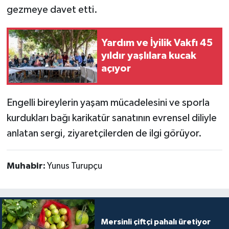
gezmeye davet etti.
Yardım ve İyilik Vakfı 45
yıldır yaşlılara kucak
açıyor
Engelli bireylerin yaşam mücadelesini ve sporla
kurdukları bağı karikatür sanatının evrensel diliyle
anlatan sergi, ziyaretçilerden de ilgi görüyor.
Muhabir:
Yunus Turupçu
Mersinli çiftçi pahalı üretiyor