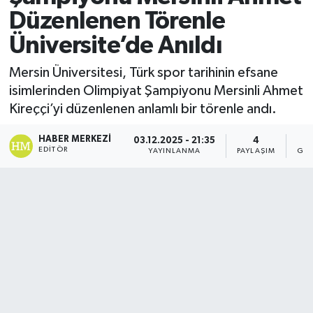
Düzenlenen Törenle
Üniversite’de Anıldı
Mersin Üniversitesi, Türk spor tarihinin efsane
isimlerinden Olimpiyat Şampiyonu Mersinli Ahmet
Kireççi’yi düzenlenen anlamlı bir törenle andı.
HABER MERKEZI
03.12.2025 - 21:35
4
EDITÖR
YAYINLANMA
PAYLAŞIM
GÖS