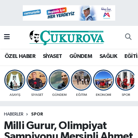
Mersin Nöbetçi Eczaneler
Mersin Hava Durumu
Mersin Namaz Vakitleri
ÖZEL HABER
SİYASET
GÜNDEM
SAĞLIK
EĞİT
Mersin Trafik Yoğunluk Haritası
Süper Lig Puan Durumu ve Fikstür
ASAYİŞ
SİYASET
GÜNDEM
EĞİTİM
EKONOMİ
SPOR
Tüm Manşetler
HABERLER
SPOR
Son Dakika Haberleri
Milli Gurur, Olimpiyat
Haber Arşivi
Şampiyonu Mersinli Ahmet