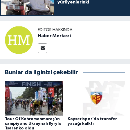
yürüyenlerinki
EDITÖR HAKKINDA
Haber Merkezi
Bunlar da ilginizi çekebilir
Tour Of Kahramanmaraş’ın
Kayserispor’da transfer
şampiyonu Ukraynalı Kyrylo
yasağı kalktı
Tsarenko oldu