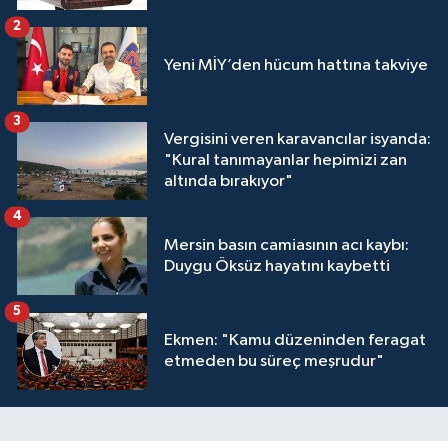
2
Yeni MİY’den hücum hattına takviye
3
Vergisini veren karavancılar isyanda:
"Kural tanımayanlar hepimizi zan
altında bırakıyor"
4
Mersin basın camiasının acı kaybı:
Duygu Öksüz hayatını kaybetti
5
Ekmen: "Kamu düzeninden feragat
etmeden bu süreç meşrudur"