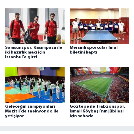
Samsunspor, Kasımpaşa ile
Mersinli sporcular final
iki hazırlık maçı için
biletini kaptı
İstanbul’a gitti
Geleceğin şampiyonları
Göztepe ile Trabzonspor,
Mezitli’de taekwondo ile
İsmail Köybaşı'nın jübilesi
yetişiyor
için sahada