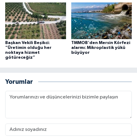
Başkan Vekili Beşikci:
TMMOB'den Mersin Körfezi
“Üretimin olduğu her
alarmı: Mikroplastik yükü
noktaya hizmet
büyüyor
götüreceğiz”
Yorumlar