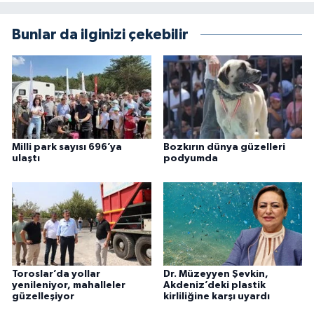
Bunlar da ilginizi çekebilir
Milli park sayısı 696’ya
Bozkırın dünya güzelleri
ulaştı
podyumda
Toroslar’da yollar
Dr. Müzeyyen Şevkin,
yenileniyor, mahalleler
Akdeniz’deki plastik
güzelleşiyor
kirliliğine karşı uyardı