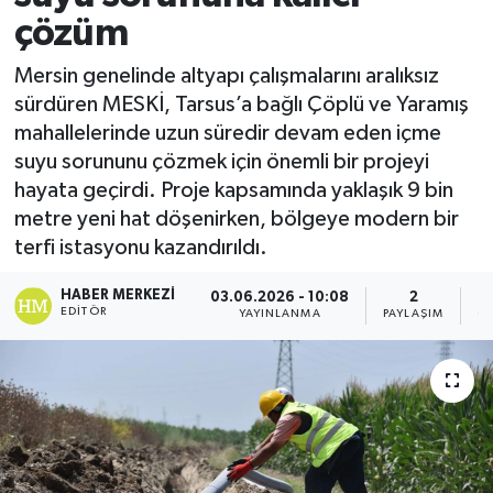
çözüm
Mersin genelinde altyapı çalışmalarını aralıksız
sürdüren MESKİ, Tarsus’a bağlı Çöplü ve Yaramış
mahallelerinde uzun süredir devam eden içme
suyu sorununu çözmek için önemli bir projeyi
hayata geçirdi. Proje kapsamında yaklaşık 9 bin
metre yeni hat döşenirken, bölgeye modern bir
terfi istasyonu kazandırıldı.
HABER MERKEZI
03.06.2026 - 10:08
2
EDITÖR
YAYINLANMA
PAYLAŞIM
G