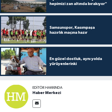
hepimizi zan altında bırakıyor"
Samsunspor, Kasımpaşa
hazırlık maçına hazır
En güzel dostluk, aynı yolda
yürüyenlerinki
EDITÖR HAKKINDA
Haber Merkezi