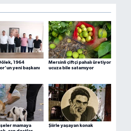
Dölek, 1964
Mersinli çiftçi pahalı üretiyor
por'un yeni başkanı
ucuza bile satamıyor
şişeler mamaya
Şiirle yaşayan konak
k, can dostlar