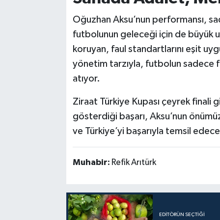
Oğuzhan Aksu’nun performansı, sadec
futbolunun geleceği için de büyük u
koruyan, faul standartlarını eşit uy
yönetim tarzıyla, futbolun sadece 
atıyor.
Ziraat Türkiye Kupası çeyrek finali
gösterdiği başarı, Aksu’nun önümüzd
ve Türkiye’yi başarıyla temsil edeceğ
Muhabir:
Refik Arıtürk
EDITÖRÜN SEÇTIĞI