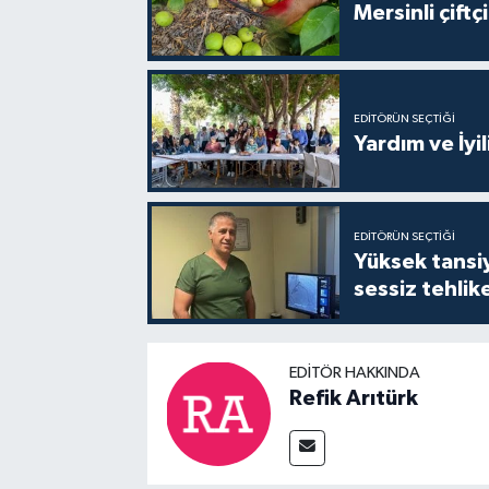
Mersinli çift
EDITÖRÜN SEÇTIĞI
Yardım ve İyil
EDITÖRÜN SEÇTIĞI
Yüksek tansiy
sessiz tehlik
EDITÖR HAKKINDA
Refik Arıtürk