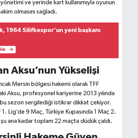
 yönetimi ve yerinde kart kullanımıyla oyunun
akim olmasını sağladı.
, 1964 Silifkespor'un yeni başkanı
üle
n Aksu’nun Yükselişi
ncak Mersin bölgesi hakemi olarak TFF
i Aksu, profesyonel kariyerine 2013 yılında
u sezon sergilediği istikrar dikkat çekiyor.
 1. Lig’de 9 Maç, Türkiye Kupasında 1 Maç 2.
 şu ana kadar toplam 22 maçta düdük çaldı.
rsinli Hakeme Güven