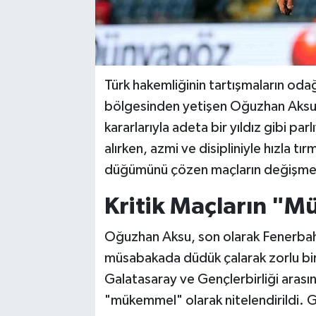
Türk hakemliğinin tartışmaların od
bölgesinden yetişen Oğuzhan Aksu, y
kararlarıyla adeta bir yıldız gibi pa
alırken, azmi ve disipliniyle hızla t
düğümünü çözen maçların değişmez 
Kritik Maçların "
Oğuzhan Aksu, son olarak Fenerbahç
müsabakada düdük çalarak zorlu bir 
Galatasaray ve Gençlerbirliği aras
"mükemmel" olarak nitelendirildi. 