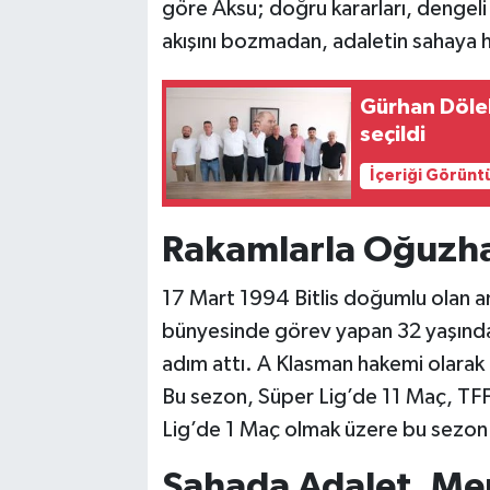
göre Aksu; doğru kararları, dengeli
akışını bozmadan, adaletin sahaya h
Gürhan Dölek
seçildi
İçeriği Görünt
Rakamlarla Oğuzha
17 Mart 1994 Bitlis doğumlu olan a
bünyesinde görev yapan 32 yaşındak
adım attı. A Klasman hakemi olarak b
Bu sezon, Süper Lig’de 11 Maç, TFF
Lig’de 1 Maç olmak üzere bu sezon
Sahada Adalet, Me