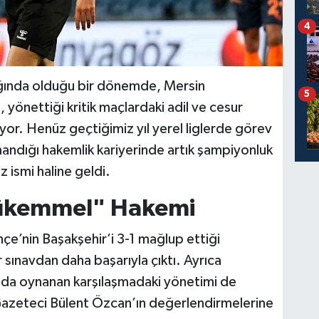
4
ağında olduğu bir dönemde, Mersin
5
önettiği kritik maçlardaki adil ve cesur
rlıyor. Henüz geçtiğimiz yıl yerel liglerde görev
ırmandığı hakemlik kariyerinde artık şampiyonluk
ismi haline geldi.
Mükemmel" Hakemi
e’nin Başakşehir’i 3-1 mağlup ettiği
sınavdan daha başarıyla çıktı. Ayrıca
ında oynanan karşılaşmadaki yönetimi de
Gazeteci Bülent Özcan’ın değerlendirmelerine