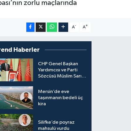
ası’nın zorlu maçlarında
-
+
A
A
rend Haberler
CHP Genel Başkan
Yardımcısı ve Parti
Sözcüsü Müslim Sarı,
8 ile yeni il başkanı
atandığını söyledi.
Mersin’de eve
taşınmanın bedeli üç
kira
Silifke’de poyraz
mahsulü vurdu