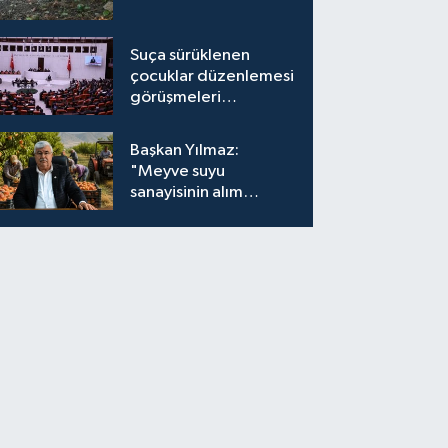
Suça sürüklenen
çocuklar düzenlemesi
görüşmeleri
tamamlandı
Başkan Yılmaz:
"Meyve suyu
sanayisinin alım
fiyatları yeniden
değerlendirilmeli''