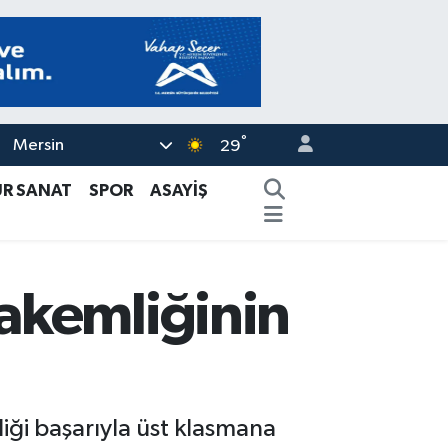
°
Mersin
29
ÜR SANAT
SPOR
ASAYİŞ
akemliğinin
ği başarıyla üst klasmana