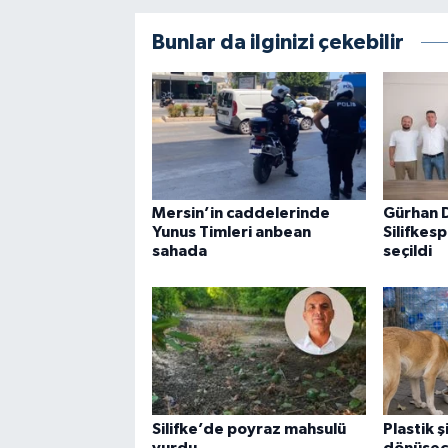
Bunlar da ilginizi çekebilir
Mersin’in caddelerinde
Gürhan 
Yunus Timleri anbean
Silifkes
sahada
seçildi
Silifke’de poyraz mahsulü
Plastik 
vurdu
dönüşece