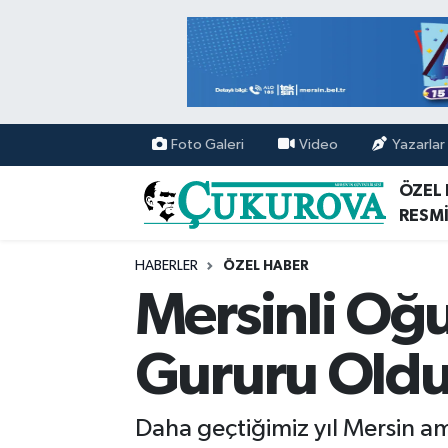
Mersin Nöbetçi Eczaneler
Mersin Hava Durumu
Foto Galeri
Video
Yazarlar
Mersin Namaz Vakitleri
ÖZEL
RESMİ
Mersin Trafik Yoğunluk Haritası
HABERLER
ÖZEL HABER
Süper Lig Puan Durumu ve Fikstür
Mersinli Oğ
Tüm Manşetler
Gururu Old
Son Dakika Haberleri
Daha geçtiğimiz yıl Mersin a
Haber Arşivi