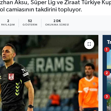
han Aksu, Süper Lig ve Ziraat Türkiye Kup
l camiasının takdirini topluyor.
2
52
2 DK
PAYLAŞIM
GÖSTERIM
OKUNMA SÜRESI
T
1
2
3