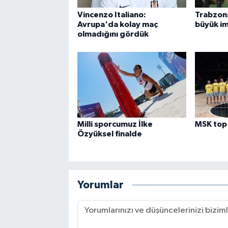
Vincenzo Italiano:
Trabzon
Avrupa'da kolay maç
büyük im
olmadığını gördük
Milli sporcumuz İlke
MSK top 
Özyüksel finalde
Yorumlar