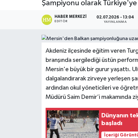
Şampiyonu olarak Türkiye'ye 
HABER MERKEZI
02.07.2026 - 13:04
EDITÖR
YAYINLANMA
Akdeniz ilçesinde eğitim veren Tur
branşında sergilediği üstün perfor
Mersin'e büyük bir gurur yaşattı. Ul
dalgalandırarak zirveye yerleşen ş
ardından okul yöneticileri ve öğretme
Müdürü Saim Demir’i makamında ziy
Dünyanın tek
başladı
İçeriği Görünt