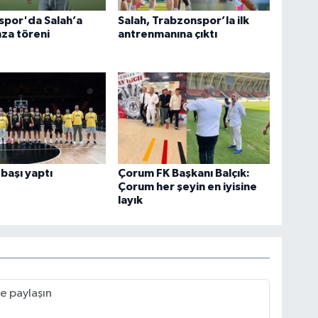
spor'da Salah’a
Salah, Trabzonspor’la ilk
za töreni
antrenmanına çıktı
başı yaptı
Çorum FK Başkanı Balçık:
Çorum her şeyin en iyisine
layık