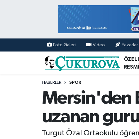
Mersin Nöbetçi Eczaneler
Mersin Hava Durumu
Foto Galeri
Video
Yazarlar
Mersin Namaz Vakitleri
ÖZEL
RESMİ
Mersin Trafik Yoğunluk Haritası
HABERLER
SPOR
Süper Lig Puan Durumu ve Fikstür
Mersin'den 
Tüm Manşetler
uzanan guru
Son Dakika Haberleri
Turgut Özal Ortaokulu öğrenc
Haber Arşivi