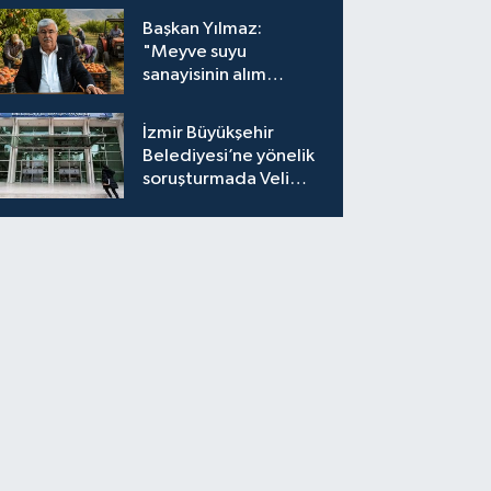
Başkan Yılmaz:
"Meyve suyu
sanayisinin alım
fiyatları yeniden
değerlendirilmeli''
İzmir Büyükşehir
Belediyesi’ne yönelik
soruşturmada Veli
Ağbaba'nın ağabeyi
tutuklandı