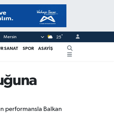
°
Mersin
25
ÜR SANAT
SPOR
ASAYİŞ
luğuna
tün performansla Balkan