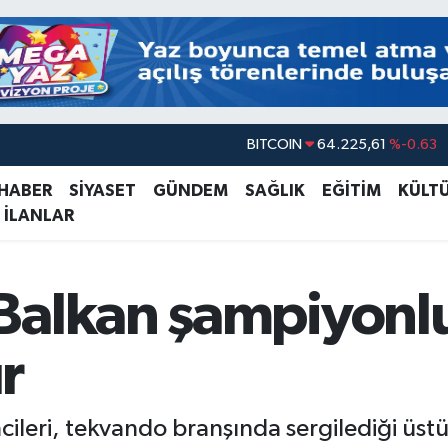
BITCOIN
64.225,61
%-0.63
DOLAR
47,7143
%0.16
 HABER
SİYASET
GÜNDEM
SAĞLIK
EĞİTİM
KÜLT
EURO
55,0317
%-0.02
 İLANLAR
STERLİN
64,2463
%0.07
GRAM ALTIN
6510.40
%0.45
Balkan şampiyon
BİST100
13.799
%70
r
ileri, tekvando branşında sergilediği üs