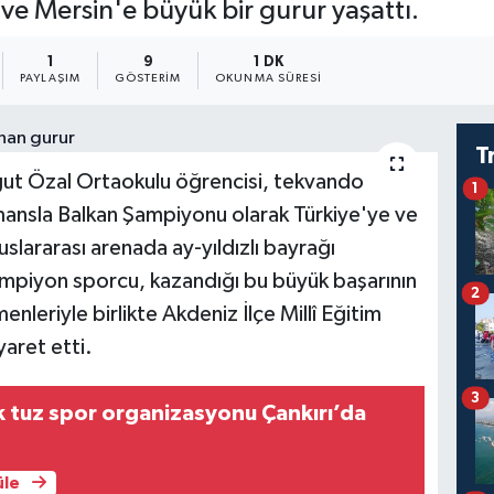
ve Mersin'e büyük bir gurur yaşattı.
1
9
1 DK
PAYLAŞIM
GÖSTERIM
OKUNMA SÜRESI
T
gut Özal Ortaokulu öğrencisi, tekvando
1
mansla Balkan Şampiyonu olarak Türkiye'ye ve
uslararası arenada ay-yıldızlı bayrağı
ampiyon sporcu, kazandığı bu büyük başarının
2
nleriyle birlikte Akdeniz İlçe Millî Eğitim
aret etti.
3
 tuz spor organizasyonu Çankırı’da
üle