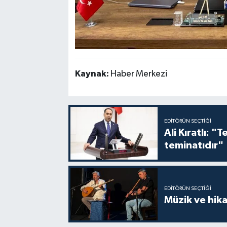
Kaynak:
Haber Merkezi
EDITÖRÜN SEÇTIĞI
Ali Kıratlı: "
teminatıdır"
EDITÖRÜN SEÇTIĞI
Müzik ve hika