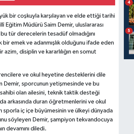
4
k bir coşkuyla karşılayan ve elde ettiği tarihi
llî Eğitim Müdürü Saim Demir, uluslararası
5
bu tür derecelerin tesadüf olmadığını
ük bir emek ve adanmışlık olduğunu ifade eden
 azim, disiplin ve kararlılığın en somut
ncilere ve okul heyetine desteklerini dile
aim Demir, sporcunun yetişmesinde ve bu
ibi olan ailesini, teknik taktik desteği
nda arkasında duran öğretmenlerini ve okul
in sporla iç içe büyümesinin ve ülkeyi dünyada
uğunu söyleyen Demir, şampiyon tekvandocuya
ın devamını diledi.