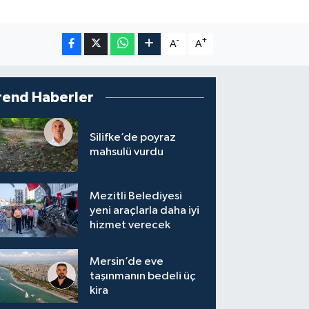
-
+
A
A
rend Haberler
Silifke’de poyraz
mahsulü vurdu
Mezitli Belediyesi
yeni araçlarla daha iyi
hizmet verecek
Mersin’de eve
taşınmanın bedeli üç
kira