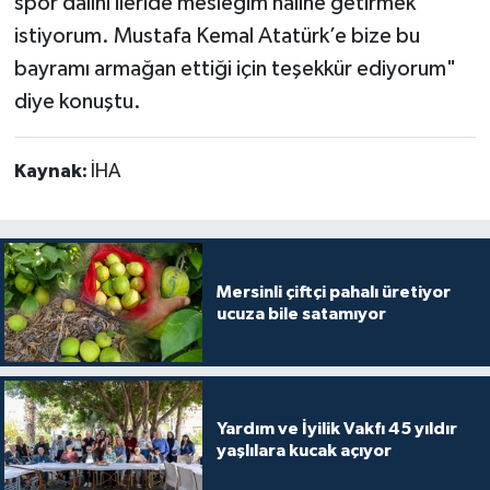
spor dalını ileride mesleğim haline getirmek
istiyorum. Mustafa Kemal Atatürk’e bize bu
bayramı armağan ettiği için teşekkür ediyorum"
diye konuştu.
Kaynak:
İHA
Mersinli çiftçi pahalı üretiyor
ucuza bile satamıyor
Yardım ve İyilik Vakfı 45 yıldır
yaşlılara kucak açıyor