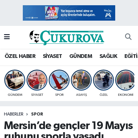
Mersin Nöbetçi Eczaneler
Mersin Hava Durumu
Mersin Namaz Vakitleri
ÖZEL HABER
SİYASET
GÜNDEM
SAĞLIK
EĞİT
Mersin Trafik Yoğunluk Haritası
Süper Lig Puan Durumu ve Fikstür
GÜNDEM
SİYASET
SPOR
ASAYİŞ
ÖZEL
EKONOMİ
Tüm Manşetler
HABERLER
SPOR
Son Dakika Haberleri
Mersin’de gençler 19 Mayıs
Haber Arşivi
ruhunu sporla yaşadı