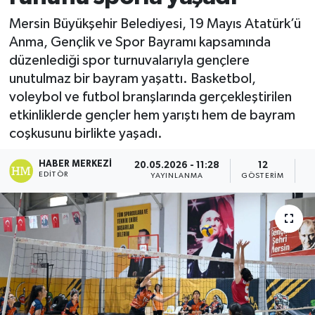
Mersin Büyükşehir Belediyesi, 19 Mayıs Atatürk’ü
Anma, Gençlik ve Spor Bayramı kapsamında
düzenlediği spor turnuvalarıyla gençlere
unutulmaz bir bayram yaşattı. Basketbol,
voleybol ve futbol branşlarında gerçekleştirilen
etkinliklerde gençler hem yarıştı hem de bayram
coşkusunu birlikte yaşadı.
HABER MERKEZI
20.05.2026 - 11:28
12
EDITÖR
YAYINLANMA
GÖSTERIM
O