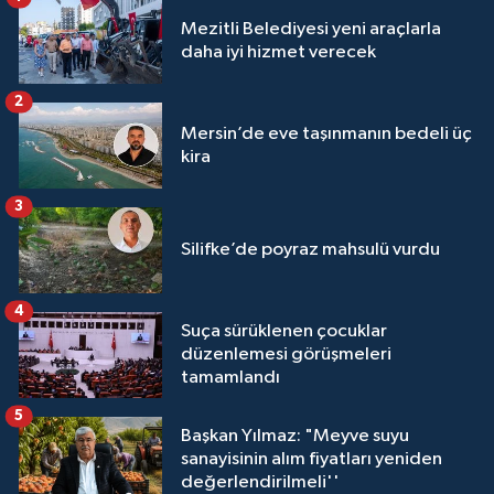
Mezitli Belediyesi yeni araçlarla
daha iyi hizmet verecek
2
Mersin’de eve taşınmanın bedeli üç
kira
3
Silifke’de poyraz mahsulü vurdu
4
Suça sürüklenen çocuklar
düzenlemesi görüşmeleri
tamamlandı
5
Başkan Yılmaz: "Meyve suyu
sanayisinin alım fiyatları yeniden
değerlendirilmeli''