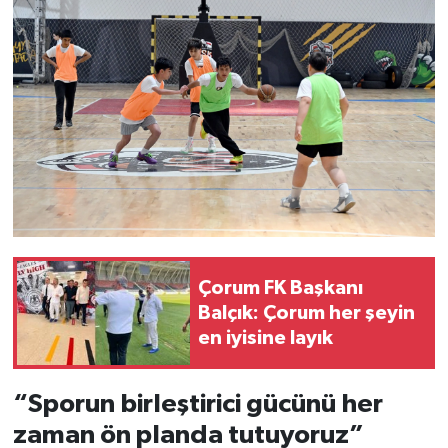
Çorum FK Başkanı
Balçık: Çorum her şeyin
en iyisine layık
“Sporun birleştirici gücünü her
zaman ön planda tutuyoruz”