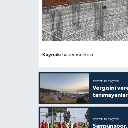
Kaynak:
haber merkezi
EDITÖRÜN SEÇTIĞI
Vergisini ver
tanımayanlar 
EDITÖRÜN SEÇTIĞI
Samsunspor, 