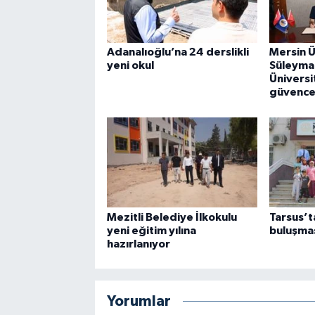
Adanalıoğlu’na 24 derslikli
Mersin Ü
yeni okul
Süleyma
Üniversi
güvence 
Mezitli Belediye İlkokulu
Tarsus’t
yeni eğitim yılına
buluşma
hazırlanıyor
Yorumlar