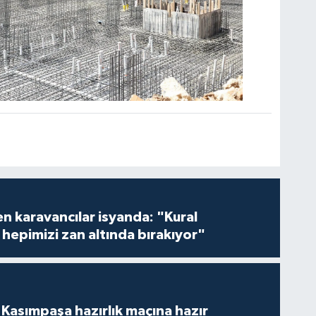
en karavancılar isyanda: "Kural
hepimizi zan altında bırakıyor"
Kasımpaşa hazırlık maçına hazır