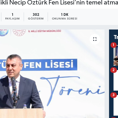
ikli Necip Öztürk Fen Lisesi’nin temel atma
1
302
1 DK
PAYLAŞIM
GÖSTERIM
OKUNMA SÜRESI
T
1
2
3