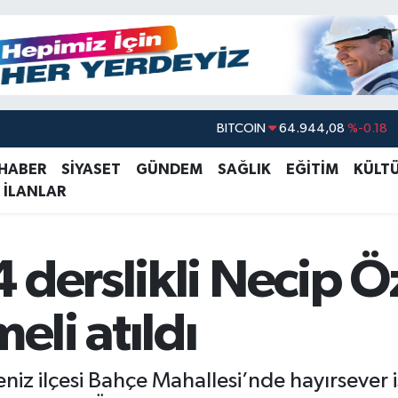
BITCOIN
64.944,08
%-0.18
DOLAR
47,7436
%0.18
EURO
55,2510
%0.32
 HABER
SİYASET
GÜNDEM
SAĞLIK
EĞİTİM
KÜLT
 İLANLAR
STERLİN
64,4811
%0.38
GRAM ALTIN
6660.55
%0.03
BİST100
13.779
%-14
 derslikli Necip Ö
eli atıldı
deniz ilçesi Bahçe Mahallesi’nde hayırsever 