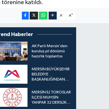
 törenine katıldı.
-
+
A
A
rend Haberler
AK Parti Mersin’den
kuruluş yıl dönümü
hazırlık toplantısı
MERSİN BÜYÜKŞEHİR
BELEDİYE
BAŞKANLIĞINDAN
İLAN
MERSİN İLİ TOROSLAR
İLÇESİ MUHSİN
YANPAR 32 DERSLİKLİ
İLKOKUL YAPIM İŞİ