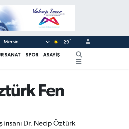
°
Mersin
29
ÜR SANAT
SPOR
ASAYİŞ
ztürk Fen
iş insanı Dr. Necip Öztürk