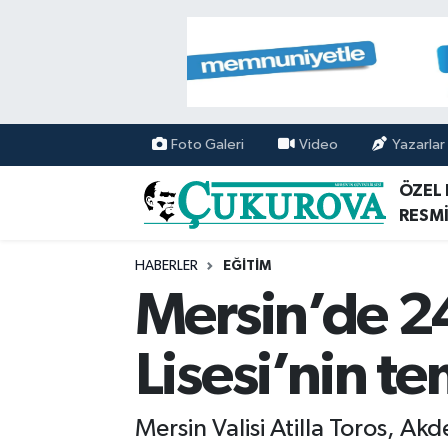
Mersin Nöbetçi Eczaneler
Mersin Hava Durumu
Foto Galeri
Video
Yazarlar
Mersin Namaz Vakitleri
ÖZEL
RESMİ
Mersin Trafik Yoğunluk Haritası
HABERLER
EĞİTİM
Süper Lig Puan Durumu ve Fikstür
Mersin’de 24
Tüm Manşetler
Lisesi’nin tem
Son Dakika Haberleri
Mersin Valisi Atilla Toros, Ak
Haber Arşivi