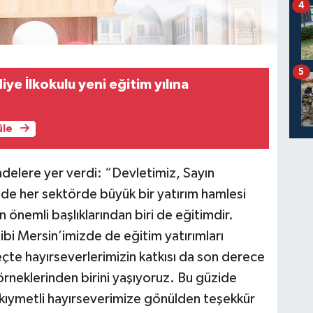
4
5
iye İlkokulu yeni eğitim yılına
üle
adelere yer verdi: “Devletimiz, Sayın
de her sektörde büyük bir yatırım hamlesi
önemli başlıklarından biri de eğitimdir.
ibi Mersin’imizde de eğitim yatırımları
çte hayırseverlerimizin katkısı da son derece
örneklerinden birini yaşıyoruz. Bu güzide
 kıymetli hayırseverimize gönülden teşekkür