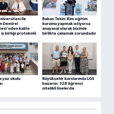
niversitesi ile
Bakan Tekin: Kim eğitim
n Demirel
kurumu yapmak istiyorsa
tesi'nden kalite
anayasal olarak bizimle
iş birliği protokolü
birlikte çalışmak zorundadır
a yaz okulu
Büyükşehir kurslarında LGS
sı
başarısı: 328 öğrenci
nitelikli liselerde