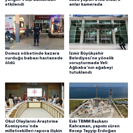
etkilendi
anlar kamerada
Domuz nöbetinde kazara
İzmir Büyükşehir
vurduğu babası hastanede
Belediyesi’ne yönelik
öldü
soruşturmada Veli
Ağbaba'nın ağabeyi
tutuklandı
Okul Olaylarını Araştırma
Eski TBMM Başkanı
Komisyonu'nda
Kahraman, yapımı süren
milletvekilleri rapora ilişkin
Recep Tayyip Erdoğan