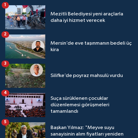
1
Mezitli Belediyesi yeni araçlarla
daha iyi hizmet verecek
2
Mersin’de eve taşınmanın bedeli üç
kira
3
Silifke’de poyraz mahsulü vurdu
4
Suça sürüklenen çocuklar
düzenlemesi görüşmeleri
tamamlandı
5
Başkan Yılmaz: "Meyve suyu
sanayisinin alım fiyatları yeniden