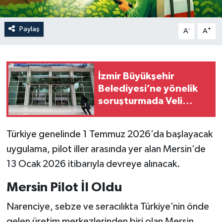
Paylaş
-
+
A
A
İzmir Büyükşehir
Belediyesi’ne yönelik
soruşturmada Veli
Ağbaba'nın ağabeyi
tutuklandı
Türkiye genelinde 1 Temmuz 2026’da başlayacak
uygulama, pilot iller arasında yer alan Mersin’de
13 Ocak 2026 itibarıyla devreye alınacak.
Mersin Pilot İl Oldu
Narenciye, sebze ve seracılıkta Türkiye’nin önde
gelen üretim merkezlerinden biri olan Mersin,