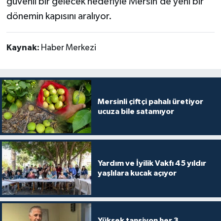
güvenli bir gelecek hedefiyle Mersin’de yeni bir
dönemin kapısını aralıyor.
Kaynak:
Haber Merkezi
Mersinli çiftçi pahalı üretiyor
ucuza bile satamıyor
Yardım ve İyilik Vakfı 45 yıldır
yaşlılara kucak açıyor
Yüksek tansiyon her 3