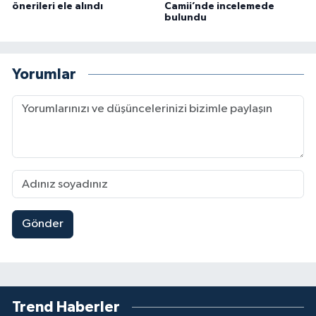
önerileri ele alındı
Camii’nde incelemede
bulundu
Yorumlar
Gönder
Trend Haberler