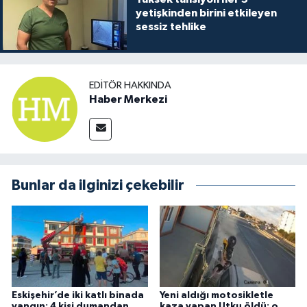
yetişkinden birini etkileyen
sessiz tehlike
EDITÖR HAKKINDA
Haber Merkezi
Bunlar da ilginizi çekebilir
Eskişehir’de iki katlı binada
Yeni aldığı motosikletle
yangın: 4 kişi dumandan
kaza yapan Utku öldü; o