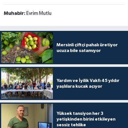
Muhabir:
Evrim Mutlu
Mersinli çiftçi pahalı üretiyor
ucuza bile satamıyor
Yardım ve İyilik Vakfı 45 yıldır
yaşlılara kucak açıyor
Yüksek tansiyon her 3
yetişkinden birini etkileyen
sessiz tehlike