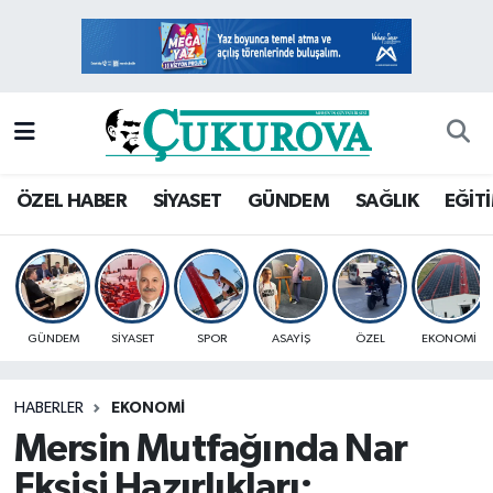
Mersin Nöbetçi Eczaneler
Mersin Hava Durumu
Mersin Namaz Vakitleri
ÖZEL HABER
SİYASET
GÜNDEM
SAĞLIK
EĞİT
Mersin Trafik Yoğunluk Haritası
Süper Lig Puan Durumu ve Fikstür
GÜNDEM
SİYASET
SPOR
ASAYİŞ
ÖZEL
EKONOMİ
Tüm Manşetler
HABERLER
EKONOMİ
Son Dakika Haberleri
Mersin Mutfağında Nar
Haber Arşivi
Ekşisi Hazırlıkları: