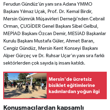
Ferudun Gündüz’ün yanı sıra Adana YMMO
Başkanı Yılmaz Uçak, Prof. Dr. Kemal Birdir,
Mersin Gümrük Müşavirleri Derneği’nden Cebrail
Orman, ÇUGİDER Genel Başkanı Sibel Gelbul,
MEPİAD Başkanı Özcan Demir, MESİAD Başkanlar
Kurulu Başkanı Mustafa Güler, Ahmet Baran,
Cengiz Gündüz, Mersin Kent Konseyi Başkanı
Alper Gürçeç ve Dr. Ruhsar Uçar’ın yanı sıra farklı
sektörlerden çok sayıda iş insanı katıldı.
Mersin'de ücretsiz
bisiklet eğitimlerine
kadınlardan yoğun ilgi
Konuşmacılardan kapsamlı