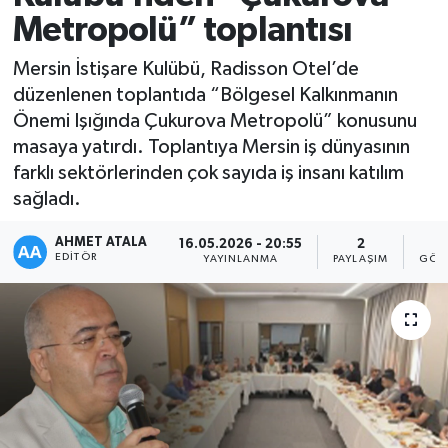
Metropolü” toplantısı
Mersin İstişare Kulübü, Radisson Otel’de
düzenlenen toplantıda “Bölgesel Kalkınmanın
Önemi Işığında Çukurova Metropolü” konusunu
masaya yatırdı. Toplantıya Mersin iş dünyasının
farklı sektörlerinden çok sayıda iş insanı katılım
sağladı.
AHMET ATALA
16.05.2026 - 20:55
2
1
EDITÖR
YAYINLANMA
PAYLAŞIM
GÖS