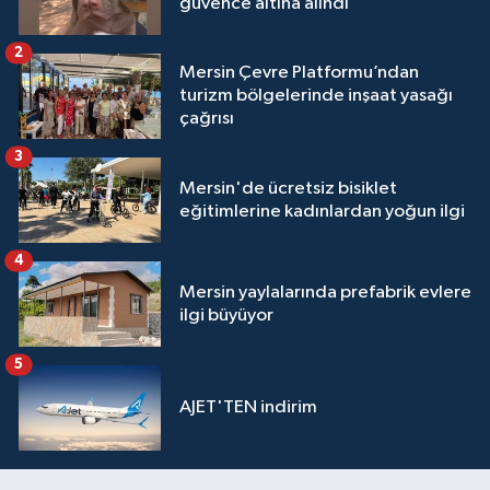
güvence altına alındı
2
Mersin Çevre Platformu’ndan
turizm bölgelerinde inşaat yasağı
çağrısı
3
Mersin'de ücretsiz bisiklet
eğitimlerine kadınlardan yoğun ilgi
4
Mersin yaylalarında prefabrik evlere
ilgi büyüyor
5
AJET'TEN indirim