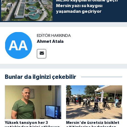
Mersin yazı su kaygısı
yaşamadan geçiriyor
EDITÖR HAKKINDA
Ahmet Atala
Bunlar da ilginizi çekebilir
Yüksek tansiyon her 3
Mersin'de ücretsiz bisiklet