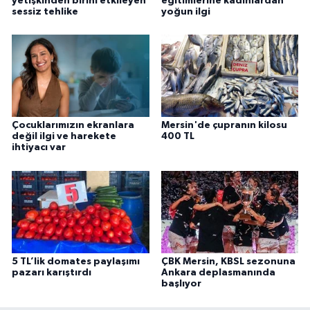
yetişkinden birini etkileyen
eğitimlerine kadınlardan
sessiz tehlike
yoğun ilgi
Çocuklarımızın ekranlara
Mersin'de çupranın kilosu
değil ilgi ve harekete
400 TL
ihtiyacı var
5 TL’lik domates paylaşımı
ÇBK Mersin, KBSL sezonuna
pazarı karıştırdı
Ankara deplasmanında
başlıyor