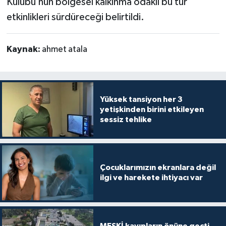
Kulübü’nün bölgesel kalkınma odaklı bu tür
etkinlikleri sürdüreceği belirtildi.
Kaynak:
ahmet atala
Yüksek tansiyon her 3
yetişkinden birini etkileyen
sessiz tehlike
Çocuklarımızın ekranlara değil
ilgi ve harekete ihtiyacı var
MESKİ kayıpların önüne geçti