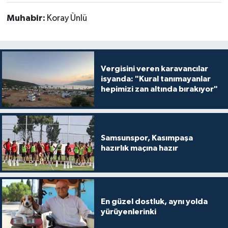
Muhabir:
Koray Ünlü
Vergisini veren karavancılar
isyanda: "Kural tanımayanlar
hepimizi zan altında bırakıyor"
Samsunspor, Kasımpaşa
hazırlık maçına hazır
En güzel dostluk, aynı yolda
yürüyenlerinki