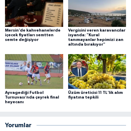
Mersin’de kahvehanelerde
Vergisini veren karavancılar
içecek fiyatları semtten
isyanda: "Kural
semte değişiyor
tanımayanlar hepimizi zan
altında bırakıyor"
Ayvagediği Futbol
Üzüm üreticisi 11 TL'lik alım
Turnuvası’nda çeyrek final
fiyatına tepkili
heyecanı
Yorumlar