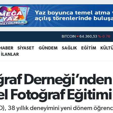
BITCOIN
64.360,53
%-0.76
DOLAR
47,7069
%0.17
EURO
55,0265
%0.01
 HABER
SİYASET
GÜNDEM
SAĞLIK
EĞİTİM
KÜLT
 İLANLAR
STERLİN
64,1897
%0.02
GRAM ALTIN
6574.81
%1.44
ğraf Derneği’nden
BİST100
13.887
%64
 Fotoğraf Eğitimi 
), 38 yıllık deneyimini yeni dönem öğrenci