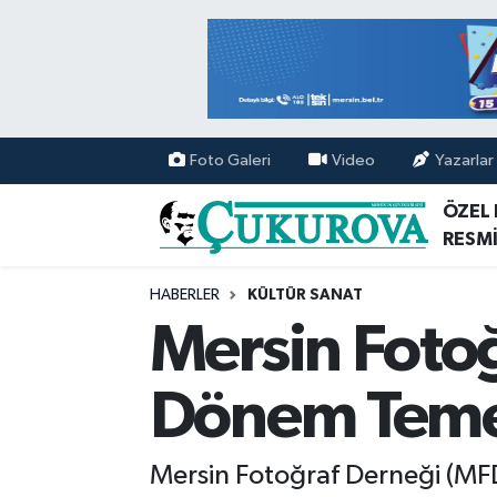
Mersin Nöbetçi Eczaneler
Mersin Hava Durumu
Foto Galeri
Video
Yazarlar
Mersin Namaz Vakitleri
ÖZEL
RESMİ
Mersin Trafik Yoğunluk Haritası
HABERLER
KÜLTÜR SANAT
Süper Lig Puan Durumu ve Fikstür
Mersin Foto
Tüm Manşetler
Dönem Temel
Son Dakika Haberleri
Mersin Fotoğraf Derneği (MFD
Haber Arşivi