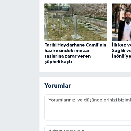
Tarihi Haydarhane Camii'nin
İlk kez 
haziresindeki mezar
Sağlık v
taşlarına zarar veren
İnönü’ye 
şüpheli kaçtı
Yorumlar