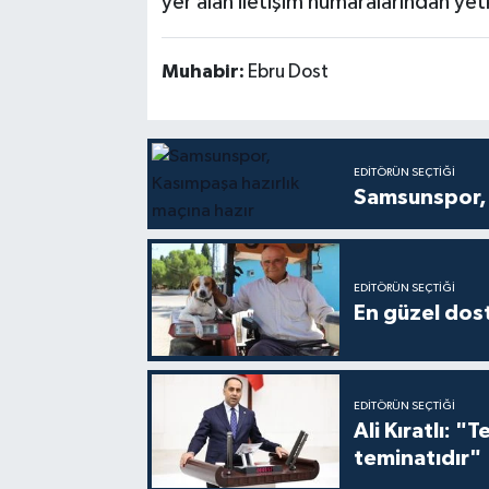
yer alan iletişim numaralarından yetki
Muhabir:
Ebru Dost
EDITÖRÜN SEÇTIĞI
Samsunspor, 
EDITÖRÜN SEÇTIĞI
En güzel dost
EDITÖRÜN SEÇTIĞI
Ali Kıratlı: "
teminatıdır"