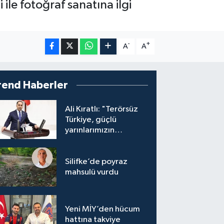
le fotoğraf sanatına ilgi
-
+
A
A
rend Haberler
Ali Kıratlı: "Terörsüz
Türkiye, güçlü
yarınlarımızın
teminatıdır"
Silifke’de poyraz
mahsulü vurdu
Yeni MİY’den hücum
hattına takviye