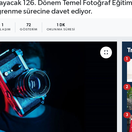
ayacak 126. Dönem Temel Fotoğraf Eğitimi i
ğrenme sürecine davet ediyor.
1
72
1 DK
YLAŞIM
GÖSTERIM
OKUNMA SÜRESI
T
1
2
3