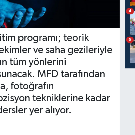
4
itim programı; teorik
5
çekimler ve saha gezileriyle
fın tüm yönlerini
 sunacak. MFD tarafından
, fotoğrafın
zisyon tekniklerine kadar
ersler yer alıyor.