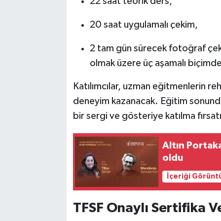
22 saat teorik ders,
20 saat uygulamalı çekim,
2 tam gün sürecek fotoğraf çek
olmak üzere üç aşamalı biçimde
Katılımcılar, uzman eğitmenlerin re
deneyim kazanacak. Eğitim sonunda 
bir sergi ve gösteriye katılma fırsat
Altın Portaka
oldu
İçeriği Görünt
TFSF Onaylı Sertifika V