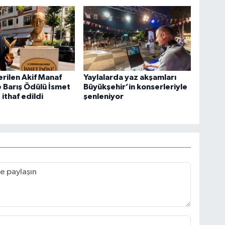
verilen Akif Manaf
Yaylalarda yaz akşamları
e Barış Ödülü İsmet
Büyükşehir’in konserleriyle
ithaf edildi
şenleniyor