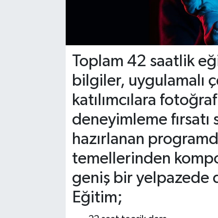
Toplam 42 saatlik eğ
bilgiler, uygulamalı 
katılımcılara fotoğra
deneyimleme fırsatı
hazırlanan programda
temellerinden kompo
geniş bir yelpazede d
Eğitim;