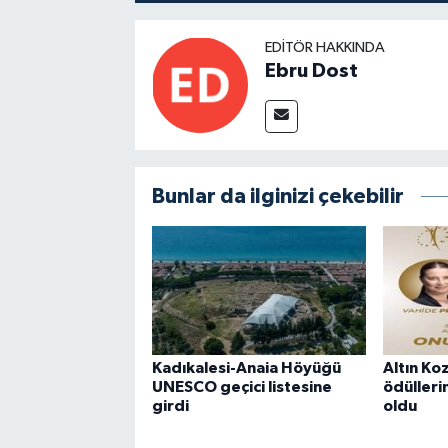
EDITÖR HAKKINDA
Ebru Dost
Bunlar da ilginizi çekebilir
Kadıkalesi-Anaia Höyüğü
Altın Ko
UNESCO geçici listesine
ödüllerin
girdi
oldu