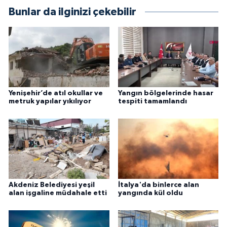
Bunlar da ilginizi çekebilir
Yenişehir’de atıl okullar ve
Yangın bölgelerinde hasar
metruk yapılar yıkılıyor
tespiti tamamlandı
Akdeniz Belediyesi yeşil
İtalya'da binlerce alan
alan işgaline müdahale etti
yangında kül oldu