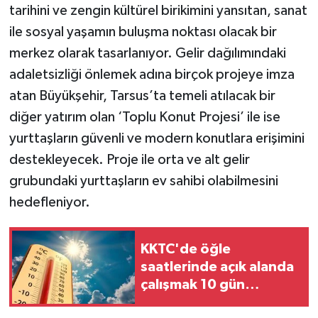
tarihini ve zengin kültürel birikimini yansıtan, sanat
ile sosyal yaşamın buluşma noktası olacak bir
merkez olarak tasarlanıyor. Gelir dağılımındaki
adaletsizliği önlemek adına birçok projeye imza
atan Büyükşehir, Tarsus’ta temeli atılacak bir
diğer yatırım olan ‘Toplu Konut Projesi’ ile ise
yurttaşların güvenli ve modern konutlara erişimini
destekleyecek. Proje ile orta ve alt gelir
grubundaki yurttaşların ev sahibi olabilmesini
hedefleniyor.
KKTC'de öğle
saatlerinde açık alanda
çalışmak 10 gün
yasaklandı