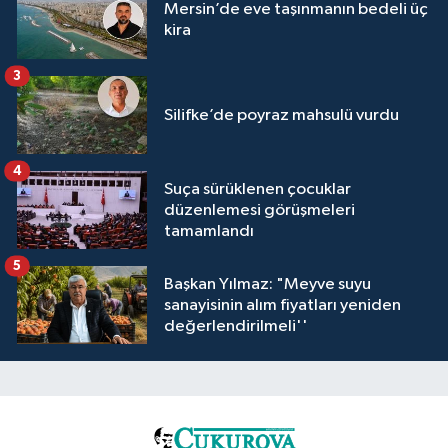
Mersin’de eve taşınmanın bedeli üç
kira
3
Silifke’de poyraz mahsulü vurdu
4
Suça sürüklenen çocuklar
düzenlemesi görüşmeleri
tamamlandı
5
Başkan Yılmaz: "Meyve suyu
sanayisinin alım fiyatları yeniden
değerlendirilmeli''