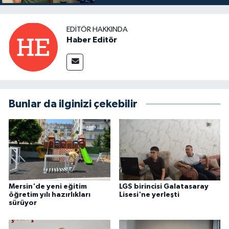
EDITÖR HAKKINDA
Haber Editör
Bunlar da ilginizi çekebilir
Mersin'de yeni eğitim
LGS birincisi Galatasaray
öğretim yılı hazırlıkları
Lisesi'ne yerleşti
sürüyor