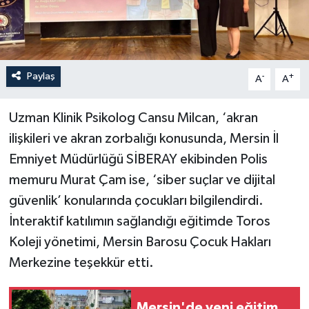
Paylaş
-
+
A
A
Uzman Klinik Psikolog Cansu Milcan, ‘akran
ilişkileri ve akran zorbalığı konusunda, Mersin İl
Emniyet Müdürlüğü SİBERAY ekibinden Polis
memuru Murat Çam ise, ‘siber suçlar ve dijital
güvenlik’ konularında çocukları bilgilendirdi.
İnteraktif katılımın sağlandığı eğitimde Toros
Koleji yönetimi, Mersin Barosu Çocuk Hakları
Merkezine teşekkür etti.
Mersin'de yeni eğitim