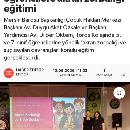
eğitimi
Mersin Barosu Başkanlığı Çocuk Hakları Merkezi
Başkanı Av. Duygu Akat Özkale ve Başkan
Yardımcısı Av. Dilber Öktem, Toros Kolejinde 5.
ve 7. sınıf öğrencilerine yönelik ‘akran zorbalığı ve
suç sayılan davranışlar’ konulu eğitim
gerçekleştirdi.
HABER EDITÖR
12.06.2026 - 11:33
1
1
EDITÖR
YAYINLANMA
PAYLAŞIM
GÖST