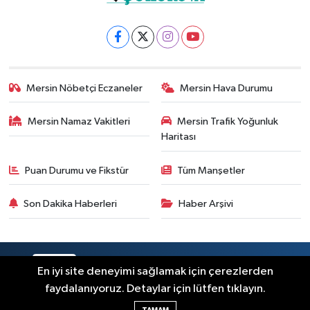
Mersin Nöbetçi Eczaneler
Mersin Hava Durumu
Mersin Namaz Vakitleri
Mersin Trafik Yoğunluk
Haritası
Puan Durumu ve Fikstür
Tüm Manşetler
Son Dakika Haberleri
Haber Arşivi
RSS
Copyright © 2025. Her hakkı saklıdır.
En iyi site deneyimi sağlamak için çerezlerden
faydalanıyoruz. Detaylar için lütfen tıklayın.
Haber Yazılımı:
TE Bilişim