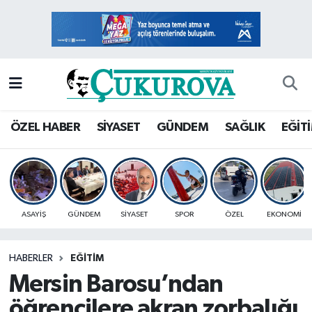
Mersin Nöbetçi Eczaneler
Mersin Hava Durumu
Mersin Namaz Vakitleri
ÖZEL HABER
SİYASET
GÜNDEM
SAĞLIK
EĞİT
Mersin Trafik Yoğunluk Haritası
Süper Lig Puan Durumu ve Fikstür
ASAYİŞ
GÜNDEM
SİYASET
SPOR
ÖZEL
EKONOMİ
Tüm Manşetler
HABERLER
EĞİTİM
Son Dakika Haberleri
Mersin Barosu’ndan
Haber Arşivi
öğrencilere akran zorbalığı