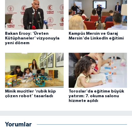
Bakan Ersoy: 'Üreten
Kampüs Mersin ve Garaj
Kütüphaneler' vizyonuyla
Mersin'de LinkedIn eğitimi
yeni dönem
Minik mucitler ‘rubik küp
Toroslar'da eğitime büyük
çözen robot’ tasarladı
yatırım: 7. okuma salonu
hizmete açıldı
Yorumlar