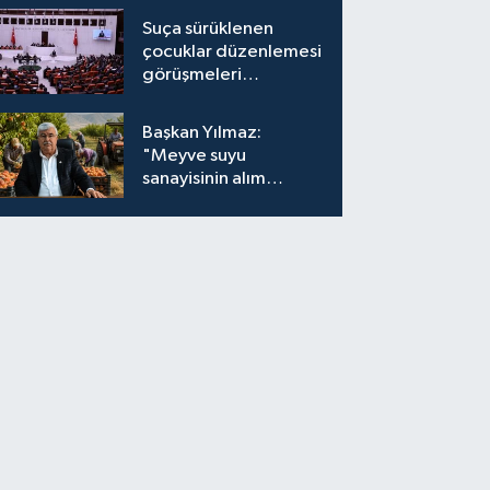
Suça sürüklenen
çocuklar düzenlemesi
görüşmeleri
tamamlandı
Başkan Yılmaz:
"Meyve suyu
sanayisinin alım
fiyatları yeniden
değerlendirilmeli''