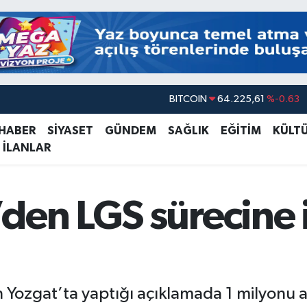
DOLAR
47,7143
%0.16
EURO
55,0317
%-0.02
 HABER
SİYASET
GÜNDEM
SAĞLIK
EĞİTİM
KÜLT
 İLANLAR
STERLİN
64,2463
%0.07
GRAM ALTIN
6510.40
%0.45
BİST100
13.799
%70
den LGS sürecine i
BITCOIN
64.225,61
%-0.63
in Yozgat’ta yaptığı açıklamada 1 milyonu a