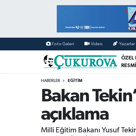
Mersin Nöbetçi Eczaneler
Mersin Hava Durumu
Foto Galeri
Video
Yazarlar
Mersin Namaz Vakitleri
ÖZEL
RESMİ
Mersin Trafik Yoğunluk Haritası
HABERLER
EĞİTİM
Süper Lig Puan Durumu ve Fikstür
Bakan Tekin’
Tüm Manşetler
açıklama
Son Dakika Haberleri
Milli Eğitim Bakanı Yusuf Tek
Haber Arşivi