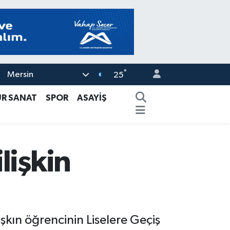
°
Mersin
25
ÜR SANAT
SPOR
ASAYİŞ
lişkin
şkın öğrencinin Liselere Geçiş