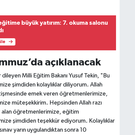
eğitime büyük yatırım: 7. okuma salonu
dı
üle
Temmuz’da açıklanacak
 dileyen Milli Eğitim Bakanı Yusuf Tekin, "Bu
mize şimdiden kolaylıklar diliyorum. Allah
 yetişmesinde emek veren öğretmenlerimize,
rimize müteşekkirim. Hepsinden Allah razı
v alan öğretmenlerimize, eğitim
imize şimdiden teşekkür ediyorum. Kolaylıklar
r sınav yarın uygulandıktan sonra 10