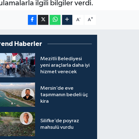
amalarla ilgili bilgiler verdi.
-
+
A
A
rend Haberler
Mezitli Belediyesi
yeni araçlarla daha iyi
hizmet verecek
Mersin’de eve
taşınmanın bedeli üç
kira
Silifke’de poyraz
mahsulü vurdu