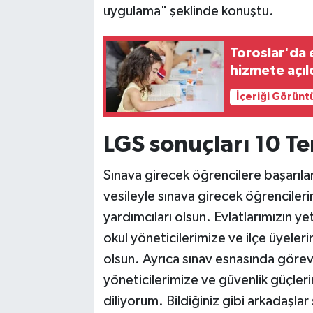
uygulama" şeklinde konuştu.
Toroslar'da 
hizmete açıl
İçeriği Görünt
LGS sonuçları 10 
Sınava girecek öğrencilere başarılar
vesileyle sınava girecek öğrencileri
yardımcıları olsun. Evlatlarımızın
okul yöneticilerimize ve ilçe üyele
olsun. Ayrıca sınav esnasında göre
yöneticilerimize ve güvenlik güçler
diliyorum. Bildiğiniz gibi arkadaşla