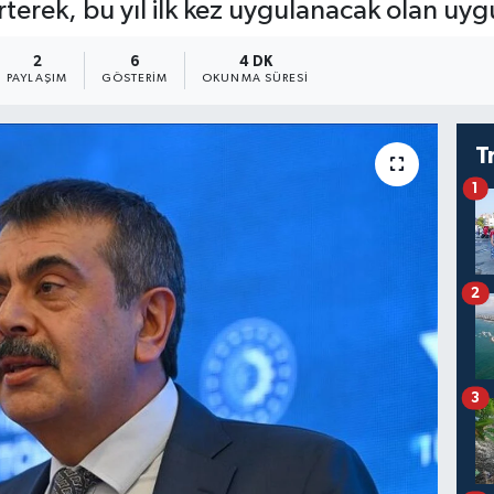
terek, bu yıl ilk kez uygulanacak olan uygul
2
6
4 DK
PAYLAŞIM
GÖSTERIM
OKUNMA SÜRESI
T
1
2
3