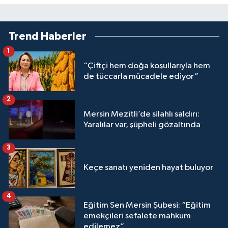
Trend Haberler
1
“Çiftçi hem doğa koşullarıyla hem
de tüccarla mücadele ediyor”
2
Mersin Mezitli’de silahlı saldırı:
Yaralılar var, şüpheli gözaltında
3
Keçe sanatı yeniden hayat buluyor
4
Eğitim Sen Mersin Şubesi: “Eğitim
emekçileri sefalete mahkum
edilemez”