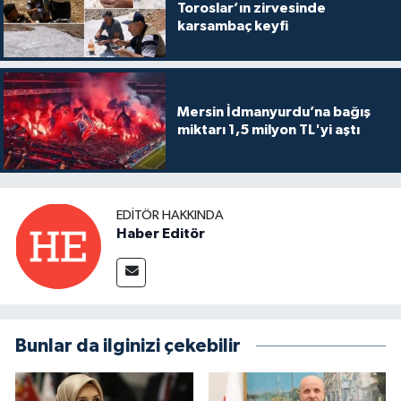
Toroslar’ın zirvesinde
karsambaç keyfi
Mersin İdmanyurdu’na bağış
miktarı 1,5 milyon TL'yi aştı
EDITÖR HAKKINDA
Haber Editör
Bunlar da ilginizi çekebilir