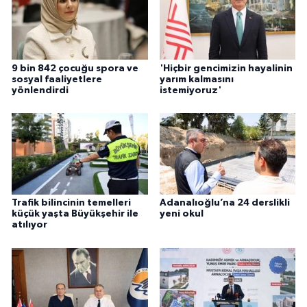
9 bin 842 çocuğu spora ve
'Hiçbir gencimizin hayalinin
sosyal faaliyetlere
yarım kalmasını
yönlendirdi
istemiyoruz'
Trafik bilincinin temelleri
Adanalıoğlu’na 24 derslikli
küçük yaşta Büyükşehir ile
yeni okul
atılıyor