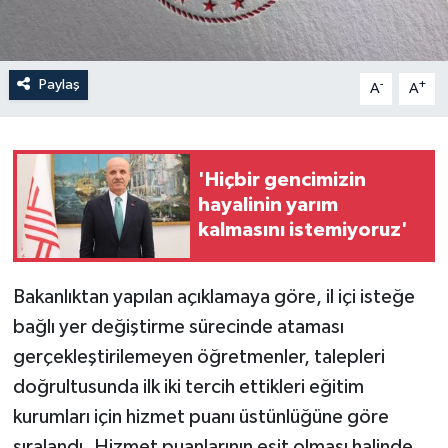
Paylaş
-
+
A
A
'Hiçbir gencimizin
hayalinin yarım
kalmasını istemiyoruz'
Bakanlıktan yapılan açıklamaya göre, il içi isteğe
bağlı yer değiştirme sürecinde ataması
gerçekleştirilemeyen öğretmenler, talepleri
doğrultusunda ilk iki tercih ettikleri eğitim
kurumları için hizmet puanı üstünlüğüne göre
sıralandı. Hizmet puanlarının eşit olması halinde