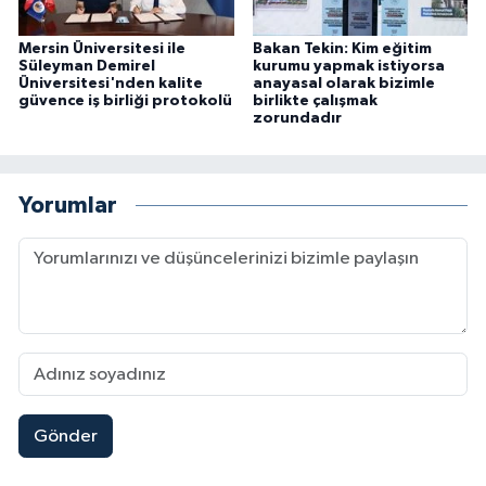
Mersin Üniversitesi ile
Bakan Tekin: Kim eğitim
Süleyman Demirel
kurumu yapmak istiyorsa
Üniversitesi'nden kalite
anayasal olarak bizimle
güvence iş birliği protokolü
birlikte çalışmak
zorundadır
Yorumlar
Gönder