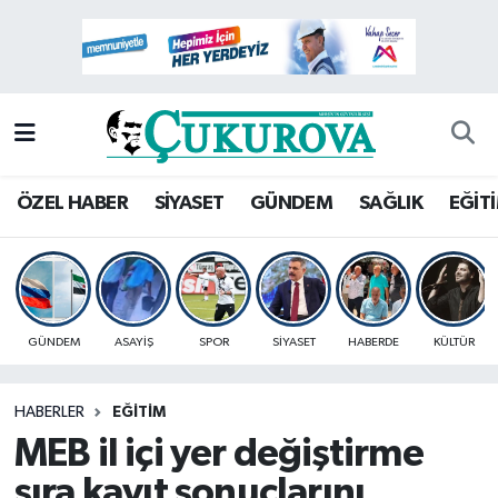
Mersin Nöbetçi Eczaneler
Mersin Hava Durumu
Mersin Namaz Vakitleri
ÖZEL HABER
SİYASET
GÜNDEM
SAĞLIK
EĞİT
Mersin Trafik Yoğunluk Haritası
Süper Lig Puan Durumu ve Fikstür
GÜNDEM
ASAYİŞ
SPOR
SİYASET
HABERDE
KÜLTÜR
Tüm Manşetler
HABERLER
EĞİTİM
Son Dakika Haberleri
MEB il içi yer değiştirme
Haber Arşivi
sıra kayıt sonuçlarını