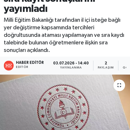
yayımladı
Milli Eğitim Bakanlığı tarafından il içi isteğe bağlı
yer değiştirme kapsamında tercihleri
doğrultusunda ataması yapılamayan ve sıra kaydı
talebinde bulunan öğretmenlere ilişkin sıra
sonuçları açıklandı.
HABER EDITÖR
03.07.2026 - 14:40
2
EDITÖR
YAYINLANMA
PAYLAŞIM
GÖS