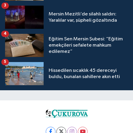
3
Mersin Mezitli’de silahlı saldırı:
Yaralılar var, şüpheli gözaltında
4
Eğitim Sen Mersin Şubesi: “Eğitim
emekçileri sefalete mahkum
edilemez”
5
Hissedilen sıcaklık 45 dereceyi
buldu, bunalan sahillere akın etti