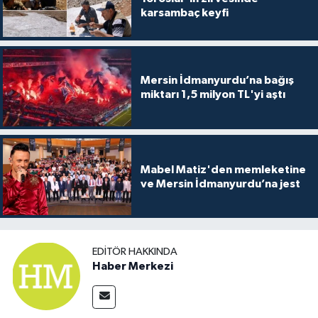
karsambaç keyfi
Mersin İdmanyurdu’na bağış
miktarı 1,5 milyon TL'yi aştı
Mabel Matiz'den memleketine
ve Mersin İdmanyurdu’na jest
EDITÖR HAKKINDA
Haber Merkezi