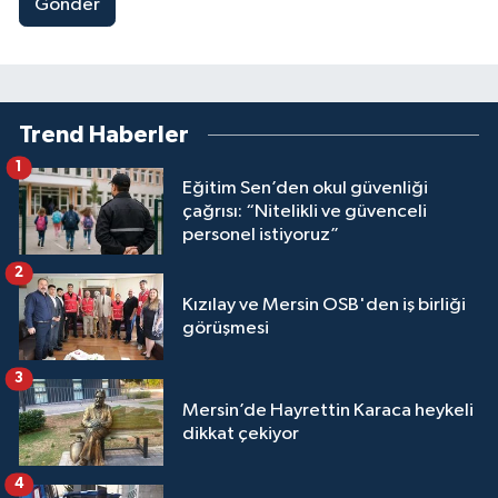
Gönder
Trend Haberler
1
Eğitim Sen’den okul güvenliği
çağrısı: “Nitelikli ve güvenceli
personel istiyoruz”
2
Kızılay ve Mersin OSB'den iş birliği
görüşmesi
3
Mersin’de Hayrettin Karaca heykeli
dikkat çekiyor
4