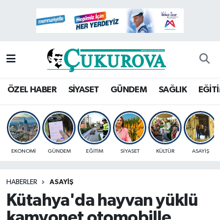
Mersin Nöbetçi Eczaneler
Mersin Hava Durumu
Mersin Namaz Vakitleri
ÖZEL HABER
SİYASET
GÜNDEM
SAĞLIK
EĞİT
Mersin Trafik Yoğunluk Haritası
Süper Lig Puan Durumu ve Fikstür
EKONOMİ
GÜNDEM
EĞİTİM
SİYASET
KÜLTÜR
ASAYİŞ
Tüm Manşetler
HABERLER
ASAYİŞ
Son Dakika Haberleri
Kütahya'da hayvan yüklü
Haber Arşivi
kamyonet otomobille