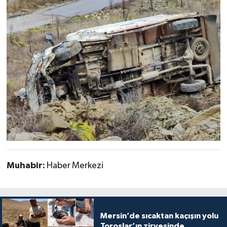
Muhabir:
Haber Merkezi
Mersin’de sıcaktan kaçışın yolu
Toroslar’ın zirvesinde