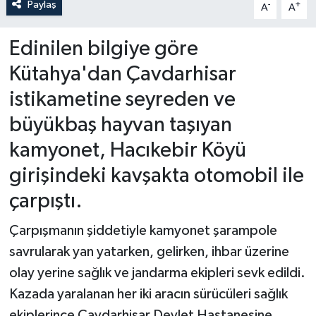
Paylaş
-
+
A
A
Edinilen bilgiye göre
Kütahya'dan Çavdarhisar
istikametine seyreden ve
büyükbaş hayvan taşıyan
kamyonet, Hacıkebir Köyü
girişindeki kavşakta otomobil ile
çarpıştı.
Çarpışmanın şiddetiyle kamyonet şarampole
savrularak yan yatarken, gelirken, ihbar üzerine
olay yerine sağlık ve jandarma ekipleri sevk edildi.
Kazada yaralanan her iki aracın sürücüleri sağlık
ekiplerince Çavdarhisar Devlet Hastanesine